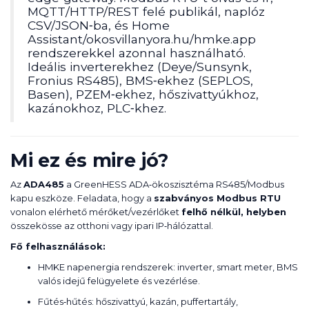
MQTT/HTTP/REST felé publikál, naplóz
CSV/JSON‑ba, és Home
Assistant/okosvillanyora.hu/hmke.app
rendszerekkel azonnal használható.
Ideális inverterekhez (Deye/Sunsynk,
Fronius RS485), BMS‑ekhez (SEPLOS,
Basen), PZEM‑ekhez, hőszivattyúkhoz,
kazánokhoz, PLC‑khez.
Mi ez és mire jó?
Az
ADA485
a GreenHESS ADA‑ökoszisztéma RS485/Modbus
kapu eszköze. Feladata, hogy a
szabványos Modbus RTU
vonalon elérhető mérőket/vezérlőket
felhő nélkül, helyben
összekösse az otthoni vagy ipari IP‑hálózattal.
Fő felhasználások:
HMKE napenergia rendszerek: inverter, smart meter, BMS
valós idejű felügyelete és vezérlése.
Fűtés‑hűtés: hőszivattyú, kazán, puffertartály,