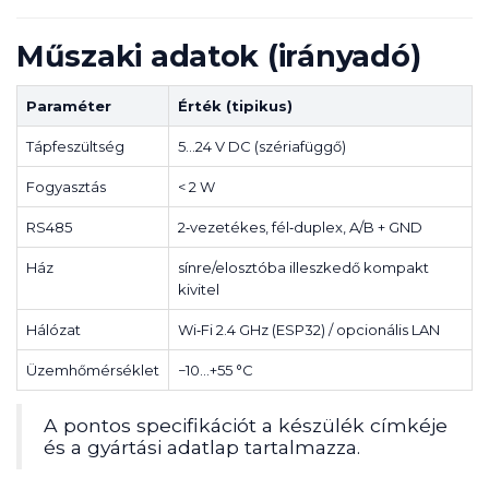
Műszaki adatok (irányadó)
Paraméter
Érték (tipikus)
Tápfeszültség
5…24 V DC (szériafüggő)
Fogyasztás
< 2 W
RS485
2‑vezetékes, fél‑duplex, A/B + GND
Ház
sínre/elosztóba illeszkedő kompakt
kivitel
Hálózat
Wi‑Fi 2.4 GHz (ESP32) / opcionális LAN
Üzemhőmérséklet
−10…+55 °C
A pontos specifikációt a készülék címkéje
és a gyártási adatlap tartalmazza.