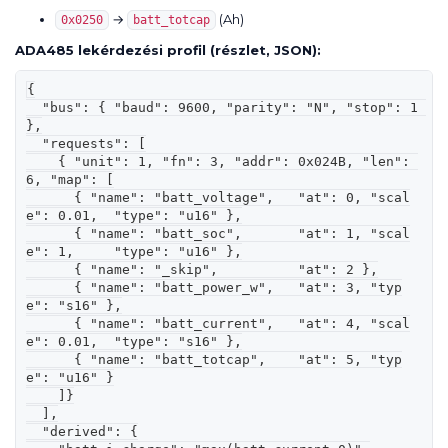
→
(Ah)
0x0250
batt_totcap
ADA485 lekérdezési profil (részlet, JSON):
{

  "bus": { "baud": 9600, "parity": "N", "stop": 1 
},

  "requests": [

    { "unit": 1, "fn": 3, "addr": 0x024B, "len": 
6, "map": [

      { "name": "batt_voltage",   "at": 0, "scal
e": 0.01,  "type": "u16" },

      { "name": "batt_soc",       "at": 1, "scal
e": 1,     "type": "u16" },

      { "name": "_skip",          "at": 2 },

      { "name": "batt_power_w",   "at": 3, "typ
e": "s16" },

      { "name": "batt_current",   "at": 4, "scal
e": 0.01,  "type": "s16" },

      { "name": "batt_totcap",    "at": 5, "typ
e": "u16" }

    ]}

  ],

  "derived": {
