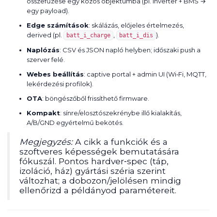
összefűzése egy közös objektumba (pl. inverter + BMS →
egy payload).
Edge számítások
: skálázás, előjeles értelmezés,
derived (pl.
,
).
batt_i_charge
batt_i_dis
Naplózás
: CSV és JSON napló helyben; időszaki push a
szerver felé.
Webes beállítás
: captive portal + admin UI (Wi‑Fi, MQTT,
lekérdezési profilok).
OTA
: böngészőből frissíthető firmware.
Kompakt
: sínre/elosztószekrénybe illő kialakítás,
A/B/GND egyértelmű bekötés.
Megjegyzés:
A cikk a funkciók és a
szoftveres képességek bemutatására
fókuszál. Pontos hardver‑spec (táp,
izoláció, ház) gyártási széria szerint
változhat; a dobozon/jelölésen mindig
ellenőrizd a példányod paramétereit.