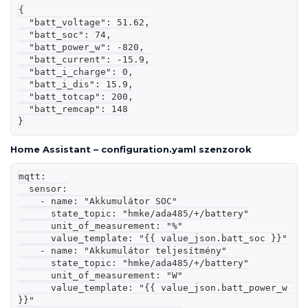
{

  "batt_voltage": 51.62,

  "batt_soc": 74,

  "batt_power_w": -820,

  "batt_current": -15.9,

  "batt_i_charge": 0,

  "batt_i_dis": 15.9,

  "batt_totcap": 200,

  "batt_remcap": 148

}
Home Assistant –
configuration.yaml
szenzorok
mqtt:

  sensor:

    - name: "Akkumulátor SOC"

      state_topic: "hmke/ada485/+/battery"

      unit_of_measurement: "%"

      value_template: "{{ value_json.batt_soc }}"

    - name: "Akkumulátor teljesítmény"

      state_topic: "hmke/ada485/+/battery"

      unit_of_measurement: "W"

      value_template: "{{ value_json.batt_power_w 
}}"
