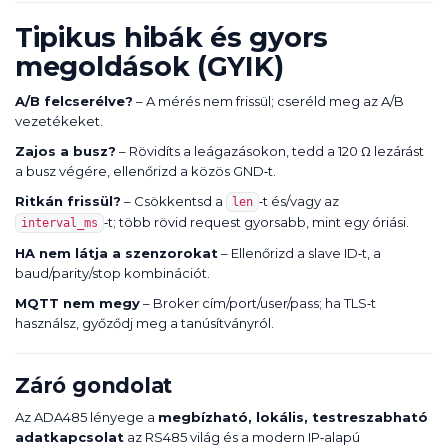
Tipikus hibák és gyors
megoldások (GYIK)
A/B felcserélve?
– A mérés nem frissül; cseréld meg az A/B
vezetékeket.
Zajos a busz?
– Rövidíts a leágazásokon, tedd a 120 Ω lezárást
a busz végére, ellenőrizd a közös GND‑t.
Ritkán frissül?
– Csökkentsd a
‑t és/vagy az
len
‑t; több rövid request gyorsabb, mint egy óriási.
interval_ms
HA nem látja a szenzorokat
– Ellenőrizd a slave ID‑t, a
baud/parity/stop kombinációt.
MQTT nem megy
– Broker cím/port/user/pass; ha TLS‑t
használsz, győződj meg a tanúsítványról.
Záró gondolat
Az ADA485 lényege a
megbízható, lokális, testreszabható
adatkapcsolat
az RS485 világ és a modern IP‑alapú