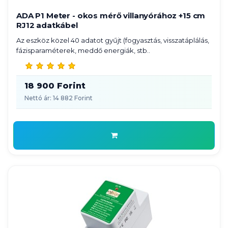
ADA P1 Meter - okos mérő villanyórához +15 cm
RJ12 adatkábel
Az eszköz közel 40 adatot gyűjt (fogyasztás, visszatáplálás,
fázisparaméterek, meddő energiák, stb..
18 900 Forint
Nettó ár: 14 882 Forint