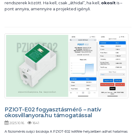
rendszerek között. Ha kell, csak „áthidal”, ha kell,
okosít
is –
pont annyira, amennyire a projekted igényli.
PZIOT-E02 fogyasztásmérő – natív
okosvillanyora.hu támogatással
2025.10.16.
1641
A fázismérés svájci bicskája A PZIOT-E02 kétféle helyzetben adhat hatalmas