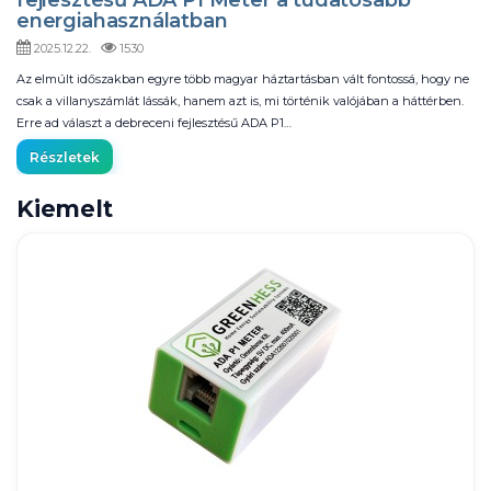
fejlesztésű ADA P1 Meter a tudatosabb
energiahasználatban
2025.12.22.
1530
Az elmúlt időszakban egyre több magyar háztartásban vált fontossá, hogy ne
csak a villanyszámlát lássák, hanem azt is, mi történik valójában a háttérben.
Erre ad választ a debreceni fejlesztésű ADA P1…
Részletek
Kiemelt