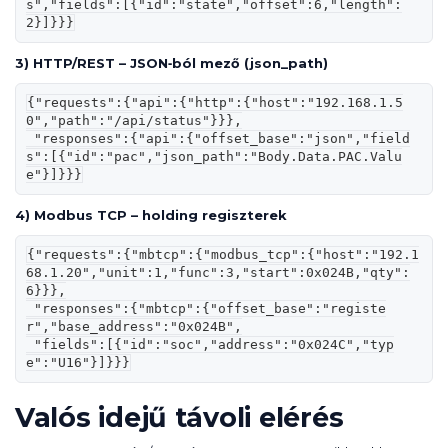
s","fields":[{"id":"state","offset":6,"length":
2}]}}}
3) HTTP/REST – JSON‑ból mező (json_path)
{"requests":{"api":{"http":{"host":"192.168.1.5
0","path":"/api/status"}}},

 "responses":{"api":{"offset_base":"json","field
s":[{"id":"pac","json_path":"Body.Data.PAC.Valu
e"}]}}}
4) Modbus TCP – holding regiszterek
{"requests":{"mbtcp":{"modbus_tcp":{"host":"192.1
68.1.20","unit":1,"func":3,"start":0x024B,"qty":
6}}},

 "responses":{"mbtcp":{"offset_base":"registe
r","base_address":"0x024B",

 "fields":[{"id":"soc","address":"0x024C","typ
e":"U16"}]}}}
Valós idejű távoli elérés