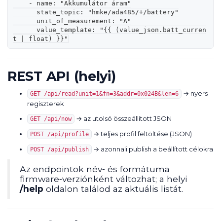
    - name: "Akkumulátor áram"

      state_topic: "hmke/ada485/+/battery"

      unit_of_measurement: "A"

      value_template: "{{ (value_json.batt_curren
t | float) }}"
REST API (helyi)
→ nyers
GET /api/read?unit=1&fn=3&addr=0x024B&len=6
regiszterek
→ az utolsó összeállított JSON
GET /api/now
→ teljes profil feltöltése (JSON)
POST /api/profile
→ azonnali publish a beállított célokra
POST /api/publish
Az endpointok név‑ és formátuma
firmware‑verziónként változhat; a helyi
/help
oldalon találod az aktuális listát.