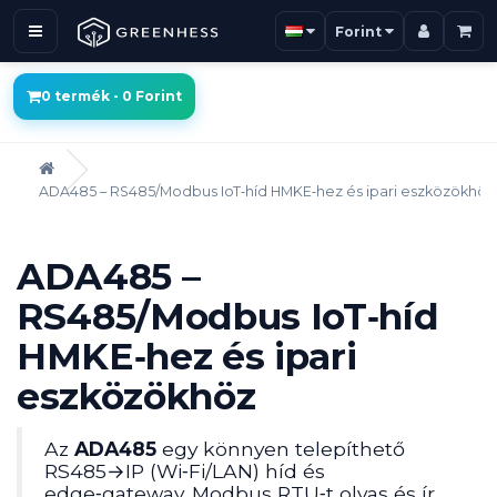
Forint
0 termék - 0 Forint
ADA485 – RS485/Modbus IoT‑híd HMKE‑hez és ipari eszközökhöz
ADA485 –
RS485/Modbus IoT‑híd
HMKE‑hez és ipari
eszközökhöz
Az
ADA485
egy könnyen telepíthető
RS485→IP (Wi‑Fi/LAN) híd és
edge‑gateway. Modbus RTU‑t olvas és ír,