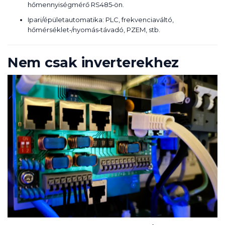
hőmennyiségmérő RS485‑ön.
Ipari/épületautomatika: PLC, frekvenciaváltó,
hőmérséklet‑/nyomás‑távadó, PZEM, stb.
Nem csak inverterekhez