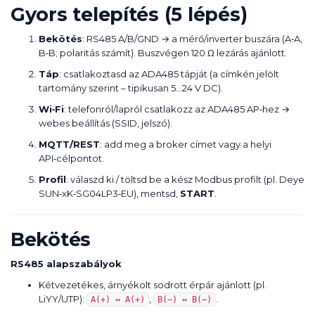
Gyors telepítés (5 lépés)
Bekötés
: RS485 A/B/GND → a mérő/inverter buszára (A‑A,
B‑B; polaritás számít). Buszvégen 120 Ω lezárás ajánlott.
Táp
: csatlakoztasd az ADA485 tápját (a címkén jelölt
tartomány szerint – tipikusan 5…24 V DC).
Wi‑Fi
: telefonról/lapról csatlakozz az ADA485 AP‑hez →
webes beállítás (SSID, jelszó).
MQTT/REST
: add meg a broker címet vagy a helyi
API‑célpontot.
Profil
: válaszd ki / töltsd be a kész Modbus profilt (pl. Deye
SUN‑xK‑SG04LP3‑EU), mentsd,
START
.
Bekötés
RS485 alapszabályok
Kétvezetékes, árnyékolt sodrott érpár ajánlott (pl.
LiYY/UTP):
,
.
A(+) ↔ A(+)
B(−) ↔ B(−)