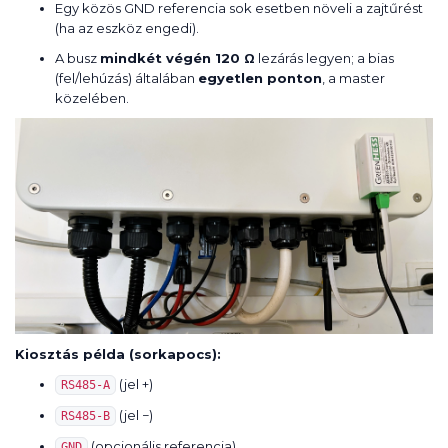
Egy közös GND referencia sok esetben növeli a zajtűrést
(ha az eszköz engedi).
A busz
mindkét végén 120 Ω
lezárás legyen; a bias
(fel/lehúzás) általában
egyetlen ponton
, a master
közelében.
Kiosztás példa (sorkapocs):
(jel +)
RS485-A
(jel −)
RS485-B
(opcionális referencia)
GND