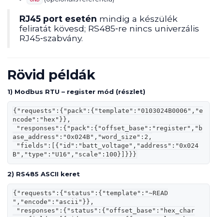
RJ45 port esetén
mindig a készülék
feliratát kövesd; RS485‑re nincs univerzális
RJ45‑szabvány.
Rövid példák
1) Modbus RTU – register mód (részlet)
{"requests":{"pack":{"template":"0103024B0006","e
ncode":"hex"}},

 "responses":{"pack":{"offset_base":"register","b
ase_address":"0x024B","word_size":2,

 "fields":[{"id":"batt_voltage","address":"0x024
B","type":"U16","scale":100}]}}}
2) RS485 ASCII keret
{"requests":{"status":{"template":"~READ

","encode":"ascii"}},

 "responses":{"status":{"offset_base":"hex_char