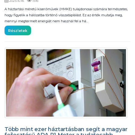
2025.10.16.
1516
A háztartási méretű kiserőművek (HMKE) tulajdonosai számára természetes,
hogy figyelik a hálózatba történő visszatáplálást. Ez az érték mutatja meg,
mennyi megtermelt energiát nem használ fel a há…
Részletek
Több mint ezer háztartásban segít a magyar