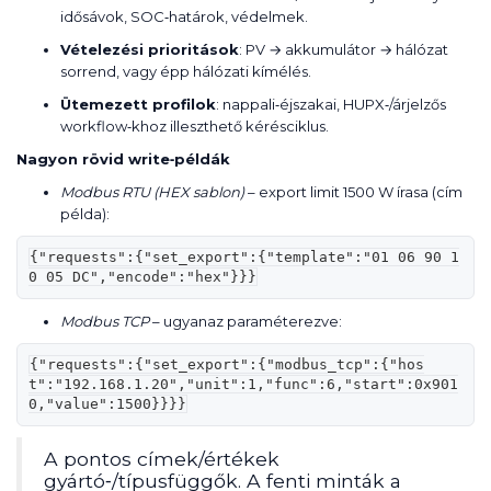
idősávok, SOC‑határok, védelmek.
Vételezési prioritások
: PV → akkumulátor → hálózat
sorrend, vagy épp hálózati kímélés.
Ütemezett profilok
: nappali‑éjszakai, HUPX‑/árjelzős
workflow‑khoz illeszthető kérésciklus.
Nagyon rövid write‑példák
Modbus RTU (HEX sablon)
– export limit 1500 W írasa (cím
példa):
{"requests":{"set_export":{"template":"01 06 90 1
0 05 DC","encode":"hex"}}}
Modbus TCP
– ugyanaz paraméterezve:
{"requests":{"set_export":{"modbus_tcp":{"hos
t":"192.168.1.20","unit":1,"func":6,"start":0x901
0,"value":1500}}}}
A pontos címek/értékek
gyártó‑/típusfüggők. A fenti minták a