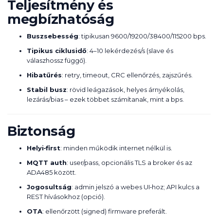
Teljesítmény és
megbízhatóság
Buszsebesség
: tipikusan 9600/19200/38400/115200 bps.
Tipikus ciklusidő
: 4–10 lekérdezés/s (slave és
válaszhossz függő).
Hibatűrés
: retry, timeout, CRC ellenőrzés, zajszűrés.
Stabil busz
: rövid leágazások, helyes árnyékolás,
lezárás/bias – ezek többet számítanak, mint a bps.
Biztonság
Helyi‑first
: minden működik internet nélkül is.
MQTT auth
: user/pass, opcionális TLS a broker és az
ADA485 között.
Jogosultság
: admin jelszó a webes UI‑hoz; API kulcs a
REST hívásokhoz (opció).
OTA
: ellenőrzött (signed) firmware preferált.