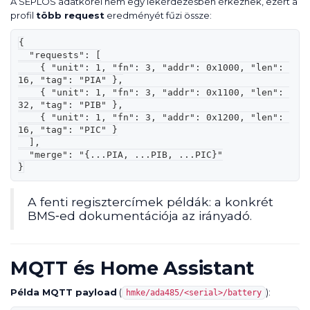
A SEPLOS adatkörei nem egy lekérdezésben érkeznek, ezért a
profil
több request
eredményét fűzi össze:
{

  "requests": [

    { "unit": 1, "fn": 3, "addr": 0x1000, "len": 
16, "tag": "PIA" },

    { "unit": 1, "fn": 3, "addr": 0x1100, "len": 
32, "tag": "PIB" },

    { "unit": 1, "fn": 3, "addr": 0x1200, "len": 
16, "tag": "PIC" }

  ],

  "merge": "{...PIA, ...PIB, ...PIC}"

}
A fenti regisztercímek példák: a konkrét
BMS‑ed dokumentációja az irányadó.
MQTT és Home Assistant
Példa MQTT payload
(
):
hmke/ada485/<serial>/battery