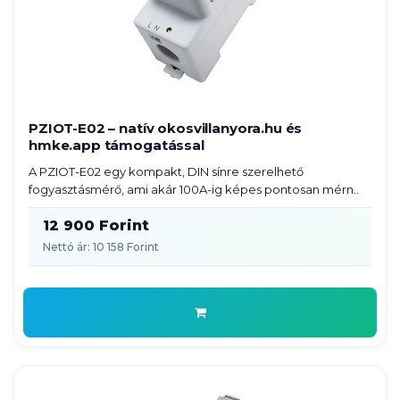
PZIOT-E02 – natív okosvillanyora.hu és
hmke.app támogatással
A PZIOT-E02 egy kompakt, DIN sínre szerelhető
fogyasztásmérő, ami akár 100A-ig képes pontosan mérn..
12 900 Forint
Nettó ár: 10 158 Forint