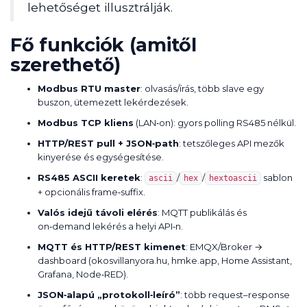
lehetőséget illusztrálják.
Fő funkciók (amitől
szerethető)
Modbus RTU master
: olvasás/írás, több slave egy
buszon, ütemezett lekérdezések.
Modbus TCP kliens
(LAN‑on): gyors polling RS485 nélkül.
HTTP/REST pull + JSON‑path
: tetszőleges API mezők
kinyerése és egységesítése.
RS485 ASCII keretek
:
/
/
sablon
ascii
hex
hextoascii
+ opcionális frame‑suffix.
Valós idejű távoli elérés
: MQTT publikálás és
on‑demand lekérés a helyi API‑n.
MQTT és HTTP/REST kimenet
: EMQX/Broker →
dashboard (okosvillanyora.hu, hmke.app, Home Assistant,
Grafana, Node‑RED).
JSON‑alapú „protokoll‑leíró”
: több request–response