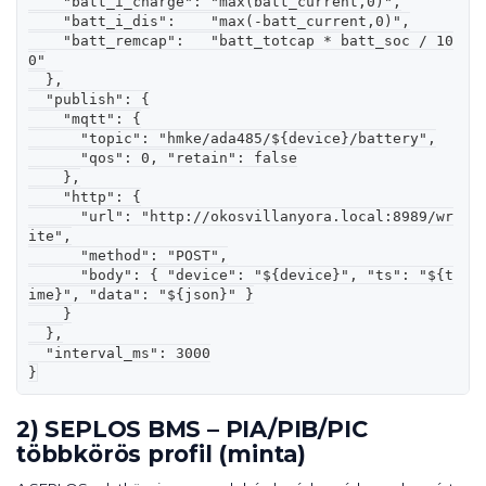
    "batt_i_charge": "max(batt_current,0)",

    "batt_i_dis":    "max(-batt_current,0)",

    "batt_remcap":   "batt_totcap * batt_soc / 10
0"

  },

  "publish": {

    "mqtt": {

      "topic": "hmke/ada485/${device}/battery",

      "qos": 0, "retain": false

    },

    "http": {

      "url": "http://okosvillanyora.local:8989/wr
ite",

      "method": "POST",

      "body": { "device": "${device}", "ts": "${t
ime}", "data": "${json}" }

    }

  },

  "interval_ms": 3000

}
2) SEPLOS BMS – PIA/PIB/PIC
többkörös profil (minta)