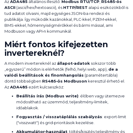
Az
ADA485
általános illesztő:
Modbus RTU/TCP
,
RS485‑ös
ASCII
(ascii/hex/hextoascii), és
HTTP/REST
alapú eszközökből is
tud adatot olvasni, majd egységes JSON‑ba rendezi és
publikálja. Így működik kazánokkal, PLC‑kkel, PZEM‑ekkel,
BMS‑ekkel, hőmennyiségmérőkkel és bármi mással, ami
Modbuson vagy API‑n kommunikál.
Miért fontos kifejezetten
invertereknél?
A modern invertereknél az
állapot‑adatok
sokszor több
„egyszerű” módon is elérhetők (felhő, helyi web, app),
de a
valódi beállítások és finomhangolás
(paramétertábla)
döntő többségben
RS485‑ös Modbuson
keresztül érhető el.
Az
ADA485
ezért kulcseszköz:
Beállítás írás (Modbus write)
: élőben vagy ütemezve
módosítható az üzemmód, teljesítmény‑limitek,
időablakok.
Fogyasztás / visszatáplálás szabályzás
: export‑limit
("visszwatt") és grid‑prioritások kezelése.
Akkumulátor‑használat
: töltés/kisütés teljesítmény és