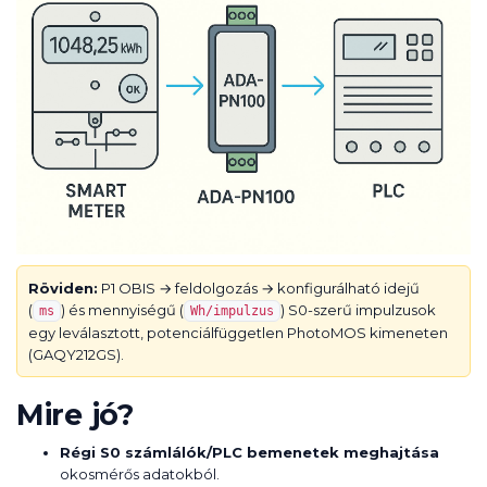
Röviden:
P1 OBIS → feldolgozás → konfigurálható idejű
(
) és mennyiségű (
) S0-szerű impulzusok
ms
Wh/impulzus
egy leválasztott, potenciálfüggetlen PhotoMOS kimeneten
(GAQY212GS).
Mire jó?
Régi S0 számlálók/PLC bemenetek meghajtása
okosmérős adatokból.