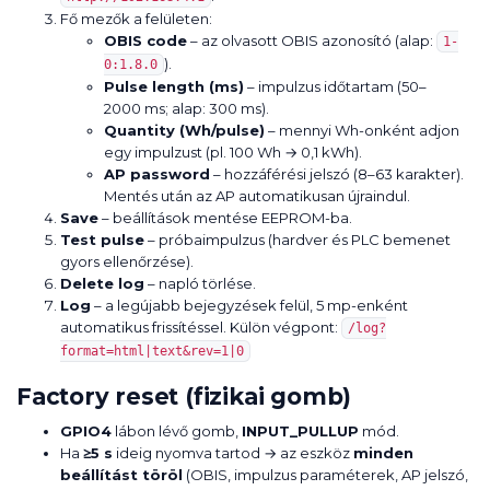
Fő mezők a felületen:
OBIS code
– az olvasott OBIS azonosító (alap:
1-
).
0:1.8.0
Pulse length (ms)
– impulzus időtartam (50–
2000 ms; alap: 300 ms).
Quantity (Wh/pulse)
– mennyi Wh-onként adjon
egy impulzust (pl. 100 Wh → 0,1 kWh).
AP password
– hozzáférési jelszó (8–63 karakter).
Mentés után az AP automatikusan újraindul.
Save
– beállítások mentése EEPROM-ba.
Test pulse
– próbaimpulzus (hardver és PLC bemenet
gyors ellenőrzése).
Delete log
– napló törlése.
Log
– a legújabb bejegyzések felül, 5 mp-enként
automatikus frissítéssel. Külön végpont:
/log?
format=html|text&rev=1|0
Factory reset (fizikai gomb)
GPIO4
lábon lévő gomb,
INPUT_PULLUP
mód.
Ha
≥5 s
ideig nyomva tartod → az eszköz
minden
beállítást töröl
(OBIS, impulzus paraméterek, AP jelszó,