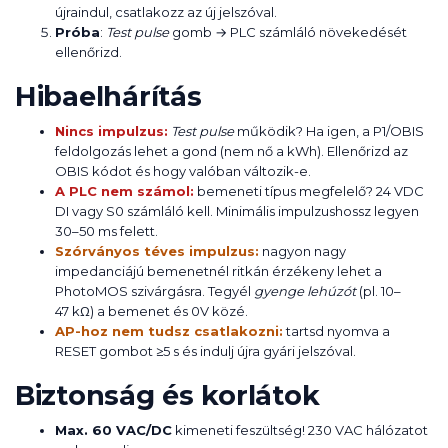
újraindul, csatlakozz az új jelszóval.
Próba
:
Test pulse
gomb → PLC számláló növekedését
ellenőrizd.
Hibaelhárítás
Nincs impulzus:
Test pulse
működik? Ha igen, a P1/OBIS
feldolgozás lehet a gond (nem nő a kWh). Ellenőrizd az
OBIS kódot és hogy valóban változik-e.
A PLC nem számol:
bemeneti típus megfelelő? 24 VDC
DI vagy S0 számláló kell. Minimális impulzushossz legyen
30–50 ms felett.
Szórványos téves impulzus:
nagyon nagy
impedanciájú bemenetnél ritkán érzékeny lehet a
PhotoMOS szivárgásra. Tegyél
gyenge lehúzót
(pl. 10–
47 kΩ) a bemenet és 0V közé.
AP-hoz nem tudsz csatlakozni:
tartsd nyomva a
RESET gombot ≥5 s és indulj újra gyári jelszóval.
Biztonság és korlátok
Max. 60 VAC/DC
kimeneti feszültség! 230 VAC hálózatot