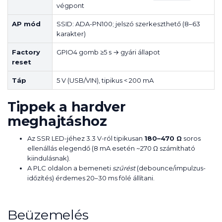
végpont
AP mód
SSID: ADA-PN100; jelszó szerkeszthető (8–63
karakter)
Factory
GPIO4 gomb ≥5 s → gyári állapot
reset
Táp
5 V (USB/VIN), tipikus < 200 mA
Tippek a hardver
meghajtáshoz
Az SSR LED-jéhez 3.3 V-ról tipikusan
180–470 Ω
soros
ellenállás elegendő (8 mA esetén ~270 Ω számítható
kiindulásnak).
A PLC oldalon a bemeneti
szűrést
(debounce/impulzus-
időzítés) érdemes 20–30 ms fölé állítani.
Beüzemelés