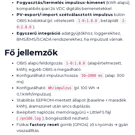
Fogyasztás/termelés impulzus-kimenet
(kWh alapú),
kompatibilis ipari 24 VDC digitális bemenetekkel.
PV-export/-import szétválasztott impulzus
külön
OBIS kódokkal (pl. vételezett:
, betáplált:
1-0:1.8.0
2-
).
0:2.8.0
Egyszerű integráció
adatgyűjtőkhöz, loggerekhez,
BMS/EMS/SCADA rendszerekhez, ha impulzust várnak.
Fő jellemzők
OBIS alapú feldolgozás:
(alapértelmezett,
1-0:1.8.0
kWh), egyéb OBIS is megadható.
Konfigurálható impulzus hossza:
(alap: 300
50–2000 ms
ms).
Konfigurálható
(pl. 100 Wh →
Wh/impulzus
0,1 kWh/impulzus).
Stabilitás: EEPROM-mentett állapot (baseline + maradék
kWh), áramszünet után sincs duplázás.
Beépített naplózás: memóriagyűrű + LittleFS fájl
(
), böngészőből nézhető.
/pn100.log
Fizikai
factory reset
gomb (GPIO4): ≥5 s nyomás → gyári
visszaállítás.