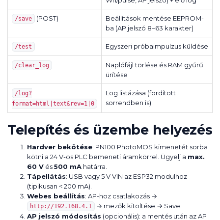
Wh/pulse, AP jelszó) + élő log
(POST)
Beállítások mentése EEPROM-
/save
ba (AP jelszó 8–63 karakter)
Egyszeri próbaimpulzus küldése
/test
Naplófájl törlése és RAM gyűrű
/clear_log
ürítése
Log listázása (fordított
/log?
sorrendben is)
format=html|text&rev=1|0
Telepítés és üzembe helyezés
Hardver bekötése
: PN100 PhotoMOS kimenetét sorba
kötni a 24 V-os PLC bemeneti áramkörrel. Ügyelj a
max.
60 V
és
500 mA
határra.
Tápellátás
: USB vagy 5 V VIN az ESP32 modulhoz
(tipikusan < 200 mA).
Webes beállítás
: AP-hoz csatlakozás →
→ mezők kitöltése → Save.
http://192.168.4.1
AP jelszó módosítás
(opcionális): a mentés után az AP