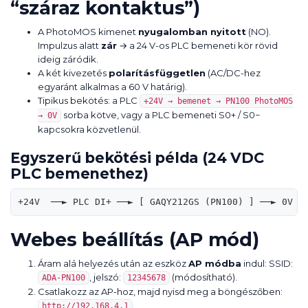
“száraz kontaktus”)
A PhotoMOS kimenet
nyugalomban nyitott
(NO).
Impulzus alatt
zár
→ a 24 V-os PLC bemeneti kör rövid
ideig záródik.
A két kivezetés
polarításfüggetlen
(AC/DC-hez
egyaránt alkalmas a 60 V határig).
Tipikus bekötés: a PLC
+24V → bemenet → PN100 PhotoMOS
sorba kötve, vagy a PLC bemeneti S0+ / S0−
→ 0V
kapcsokra közvetlenül.
Egyszerű bekötési példa (24 VDC
PLC bemenethez)
Webes beállítás (AP mód)
Áram alá helyezés után az eszköz
AP módba
indul: SSID:
, jelszó:
(módosítható).
ADA-PN100
12345678
Csatlakozz az AP-hoz, majd nyisd meg a böngészőben:
.
http://192.168.4.1