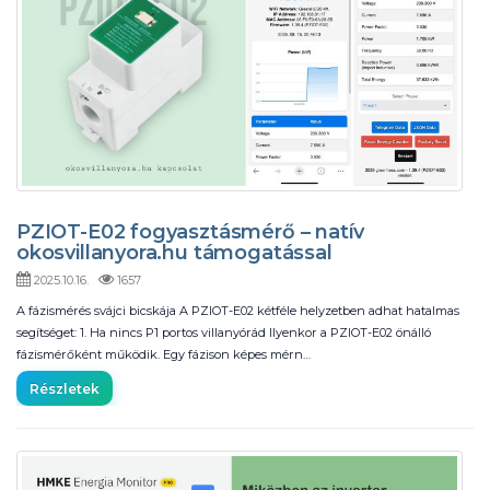
PZIOT-E02 fogyasztásmérő – natív
okosvillanyora.hu támogatással
2025.10.16.
1657
A fázismérés svájci bicskája A PZIOT-E02 kétféle helyzetben adhat hatalmas
segítséget: 1. Ha nincs P1 portos villanyórád Ilyenkor a PZIOT-E02 önálló
fázismérőként működik. Egy fázison képes mérn…
Részletek