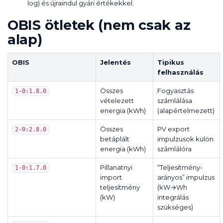
log) és újraindul gyári értékekkel.
OBIS ötletek (nem csak az
alap)
OBIS
Jelentés
Tipikus
felhasználás
Összes
Fogyasztás
1-0:1.8.0
vételezett
számlálása
energia (kWh)
(alapértelmezett)
Összes
PV export
2-0:2.8.0
betáplált
impulzusok külön
energia (kWh)
számlálóra
Pillanatnyi
“Teljesítmény-
1-0:1.7.0
import
arányos” impulzus
teljesítmény
(kW→Wh
(kW)
integrálás
szükséges)