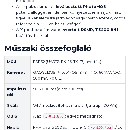
ne kapcsolj.
Az impulzus kimenet
leválasztott PhotoMOS
,
potenciálfüggetlen, de ipari környezetben a zajok miatt
figyelj a kábelezésre (árnyékolt vagy rövid vezeték, közös
referencia a PLC-vel ha szükséges).
A P1 porthoz a firmware
invertált DSMR, 115200 8N1
beállítást használ.
Műszaki összefoglaló
MCU
ESP32 (UART2: RX=16, TX=17, invertált)
Kimenet
GAQY212GS PhotoMOS, SPST-NO, 60 VAC/DC,
500 mA, ~0.8 Ω
Impulzus
50–2000 ms (alap: 300 ms)
idő
Skála
Wh/impulzus (felhasználó állítja; alap: 100 Wh)
OBIS
Alap:
; egyéb megadható
1-0:1.8.0
Napló
RAM gyűrű 500 sor + LittleFS (
), /log
/pn100.log