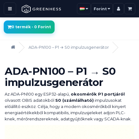
Forint
0 termék - 0 Forint
ADA-PN100 – P1 → S0 impulzusgenerátor
ADA-PN100 – P1 → S0
impulzusgenerátor
Az ADA-PN100 egy ESP32-alapú,
okosmérők P1 portjáról
olvasott OBIS adatokból
S0 (számlálható)
impulzusokat
előállító eszköz. Célja, hogy a modern okosmérőkből kinyert
energiaértékekből kompatibilis, impulzusjeleket adjon PLC-
knek, mérőrendszereknek, adatgyűjtőknek vagy SCADA-knak.