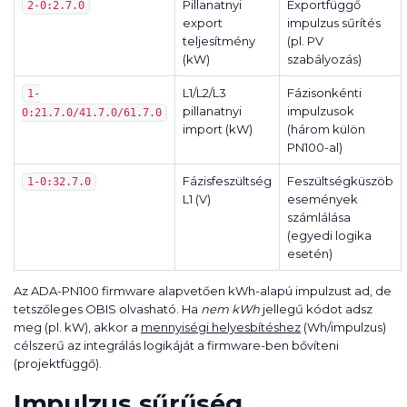
Pillanatnyi
Exportfüggő
2-0:2.7.0
export
impulzus sűrítés
teljesítmény
(pl. PV
(kW)
szabályozás)
L1/L2/L3
Fázisonkénti
1-
pillanatnyi
impulzusok
0:21.7.0/41.7.0/61.7.0
import (kW)
(három külön
PN100-al)
Fázisfeszültség
Feszültségküszöb
1-0:32.7.0
L1 (V)
események
számlálása
(egyedi logika
esetén)
Az ADA-PN100 firmware alapvetően kWh-alapú impulzust ad, de
tetszőleges OBIS olvasható. Ha
nem kWh
jellegű kódot adsz
meg (pl. kW), akkor a
mennyiségi helyesbítéshez
(Wh/impulzus)
célszerű az integrálás logikáját a firmware-ben bővíteni
(projektfüggő).
Impulzus sűrűség