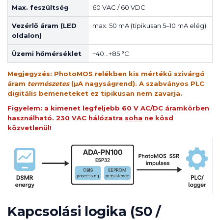
Max. feszültség
60 VAC / 60 VDC
Vezérlő áram (LED
max. 50 mA (tipikusan 5–10 mA elég)
oldalon)
Üzemi hőmérséklet
−40…+85 °C
Megjegyzés: PhotoMOS relékben kis mértékű szivárgó
áram
természetes
(µA nagyságrend). A szabványos PLC
digitális bemeneteket ez tipikusan nem zavarja.
Figyelem:
a kimenet legfeljebb 60 V AC/DC áramkörben
használható. 230 VAC hálózatra
soha
ne kösd
közvetlenül!
Kapcsolási logika (S0 /