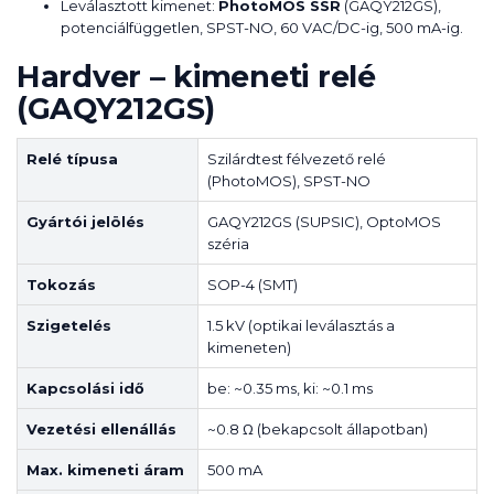
Leválasztott kimenet:
PhotoMOS SSR
(GAQY212GS),
potenciálfüggetlen, SPST-NO, 60 VAC/DC-ig, 500 mA-ig.
Hardver – kimeneti relé
(GAQY212GS)
Relé típusa
Szilárdtest félvezető relé
(PhotoMOS), SPST-NO
Gyártói jelölés
GAQY212GS (SUPSIC), OptoMOS
széria
Tokozás
SOP-4 (SMT)
Szigetelés
1.5 kV (optikai leválasztás a
kimeneten)
Kapcsolási idő
be: ~0.35 ms, ki: ~0.1 ms
Vezetési ellenállás
~0.8 Ω (bekapcsolt állapotban)
Max. kimeneti áram
500 mA