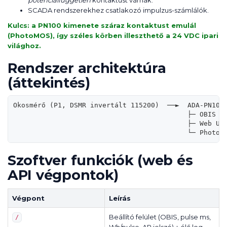
potenciálfüggetlen
kontaktust várnak.
SCADA rendszerekhez csatlakozó impulzus-számlálók.
Kulcs: a PN100 kimenete
száraz kontaktust emulál
(PhotoMOS), így széles körben illeszthető a 24 VDC ipari
világhoz.
Rendszer architektúra
(áttekintés)
Okosmérő (P1, DSMR invertált 115200)  ──►  ADA-PN100 
                                           ├─ OBIS fe
                                           ├─ Web UI 
Szoftver funkciók (web és
API végpontok)
Végpont
Leírás
Beállító felület (OBIS, pulse ms,
/