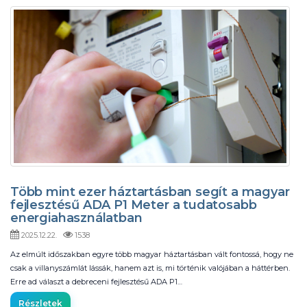
Több mint ezer háztartásban segít a magyar
fejlesztésű ADA P1 Meter a tudatosabb
energiahasználatban
2025.12.22.
1538
Az elmúlt időszakban egyre több magyar háztartásban vált fontossá, hogy ne
csak a villanyszámlát lássák, hanem azt is, mi történik valójában a háttérben.
Erre ad választ a debreceni fejlesztésű ADA P1…
Részletek