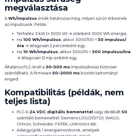
megválasztása
A
Wh/impulzus
érték határozza meg, milyen sűrűn érkeznek
az impulzusok. Példa:
Terhelés: 3 kW (≈ 3000 W) → óránként 3000 Wh energia.
Ha
100 Wh/impulzus
, akkor 3000/100 =
30 impulzus/
óra
→ átlagosan 2 percenként egy.
Ha
10 Wh/impulzus
, akkor 3000/10 =
300 impulzus/óra
→ átlagosan 12 mp-enként egy.
Általános PLC-knél a
30–300 ms
impulzushossz biztosan
számlálható. A firmware
50–2000 ms
közötti tartományt
enged.
Kompatibilitás (példák, nem
teljes lista)
PLC-k
24 VDC digitális bemenettel
vagy dedikált
S0
számláló bemenettel: Siemens LOGO!/S7 DI, WAGO,
Omron, Schneider, FATEK, Unitronics stb.
Adatgyűjtők / energiamonitorok, amelyek