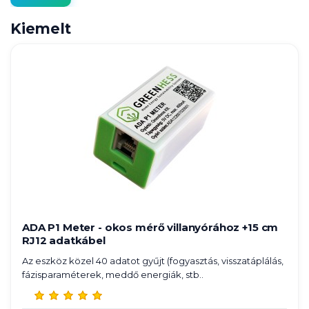
Kiemelt
ADA P1 Meter - okos mérő villanyórához +15 cm
RJ12 adatkábel
Az eszköz közel 40 adatot gyűjt (fogyasztás, visszatáplálás,
fázisparaméterek, meddő energiák, stb..