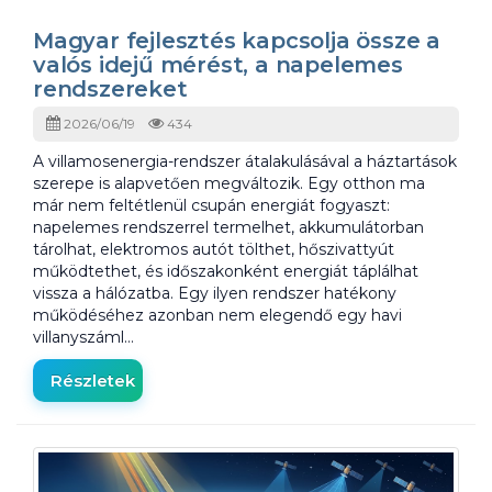
Magyar fejlesztés kapcsolja össze a
valós idejű mérést, a napelemes
rendszereket
2026/06/19
434
A villamosenergia-rendszer átalakulásával a háztartások
szerepe is alapvetően megváltozik. Egy otthon ma
már nem feltétlenül csupán energiát fogyaszt:
napelemes rendszerrel termelhet, akkumulátorban
tárolhat, elektromos autót tölthet, hőszivattyút
működtethet, és időszakonként energiát táplálhat
vissza a hálózatba. Egy ilyen rendszer hatékony
működéséhez azonban nem elegendő egy havi
villanyszáml…
Részletek