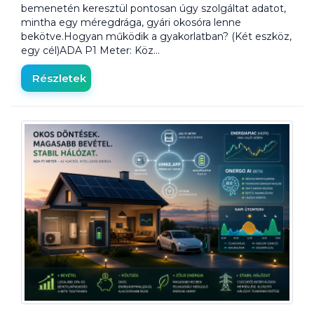
bemenetén keresztül pontosan úgy szolgáltat adatot,
mintha egy méregdrága, gyári okosóra lenne
bekötve.Hogyan működik a gyakorlatban? (Két eszköz,
egy cél)ADA P1 Meter: Köz…
Részletek