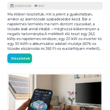
2026/04/26
600
Ma élőben teszteltük, mit is jelent a gyakorlatban,
amikor az áramtőzsde szabadesésbe kezd. Bár a
napelemes termelés ma nem döntött csúcsokat, a
tőzsdei árak annál inkább – méghozzá kőkeményen a
negatív tartományba.A mellékelt élő teszt egy 26,5
kWp-es napelemes rendszer, egy 20 kW-os inverter és
egy 30 kWh-s akkumulátor adatait mutatja (60%-os
tőzsdei elszámolás és 365 Ft-os euróárfolyam mellett)…
Részletek