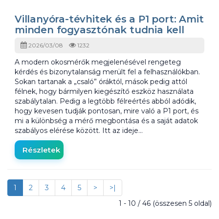
Villanyóra-tévhitek és a P1 port: Amit
minden fogyasztónak tudnia kell
2026/03/08
1232
A modern okosmérők megjelenésével rengeteg
kérdés és bizonytalanság merült fel a felhasználókban.
Sokan tartanak a „csaló” óráktól, mások pedig attól
félnek, hogy bármilyen kiegészítő eszköz használata
szabálytalan. Pedig a legtöbb félreértés abból adódik,
hogy kevesen tudják pontosan, mire való a P1 port, és
mi a különbség a mérő megbontása és a saját adatok
szabályos elérése között. Itt az ideje…
Részletek
1
2
3
4
5
>
>|
1 - 10 / 46 (összesen 5 oldal)