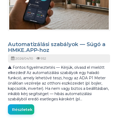
Automatizálási szabályok — Súgó a
HMKE.APP-hoz
2026/04/10
952
⚠️ Fontos figyelmeztetés — Kérjük, olvasd el mielőtt
elkezded! Az automatizálási szabályok egy haladó
funkció, amely lehetővé teszi, hogy az ADA P1 Meter
önállóan vezérelje az otthoni eszközeidet (pl. bojler,
kapcsolók, inverter). Ha nem vagy biztos a beállításban,
inkább kérj segítséget — hibás automatizálási
szabályból eredő esetleges károkért (pl…
Részletek