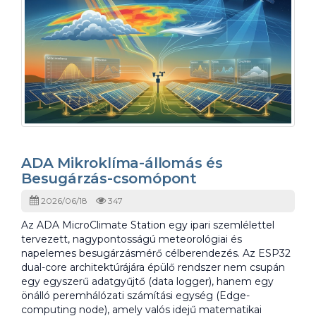
ADA Mikroklíma-állomás és
Besugárzás-csomópont
2026/06/18
347
Az ADA MicroClimate Station egy ipari szemlélettel
tervezett, nagypontosságú meteorológiai és
napelemes besugárzásmérő célberendezés. Az ESP32
dual-core architektúrájára épülő rendszer nem csupán
egy egyszerű adatgyűjtő (data logger), hanem egy
önálló peremhálózati számítási egység (Edge-
computing node), amely valós idejű matematikai