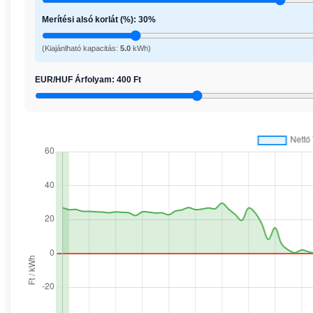
Merítési alsó korlát (%):
30
%
(Kiajánlható kapacitás:
5.0
kWh)
EUR/HUF Árfolyam:
400
Ft