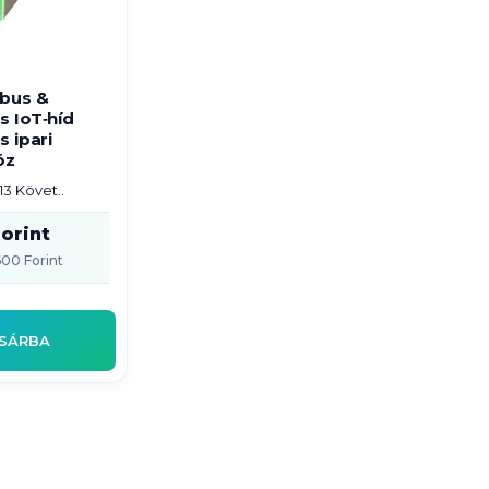
bus &
 IoT‑híd
 ipari
öz
 13 Követ..
orint
600 Forint
SÁRBA