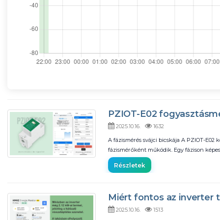
PZIOT-E02 fogyasztásmér
2025.10.16.
1632
A fázismérés svájci bicskája A PZIOT-E02 k
fázismérőként működik. Egy fázison kép
Részletek
Miért fontos az inverter 
2025.10.16.
1513