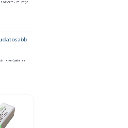
Ez az érték mutatja
tudatosabb
ténik valójában a