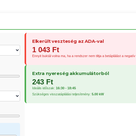
Elkerült veszteség az ADA-val
1 043
Ft
Ennyit buktál volna ma, ha a rendszer nem tiltja a betáplálást a negatí
Extra nyereség akkumulátorból
243
Ft
Ideális időszak:
16:30 - 18:45
Szükséges visszatáplálási teljesítmény:
5.00
kW