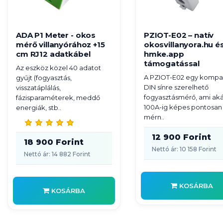
ADA P1 Meter - okos
PZIOT-E02 – natív
mérő villanyórához +15
okosvillanyora.hu é
cm RJ12 adatkábel
hmke.app
támogatással
Az eszköz közel 40 adatot
A PZIOT-E02 egy kompa
gyűjt (fogyasztás,
DIN sínre szerelhető
visszatáplálás,
fogyasztásmérő, ami aká
fázisparaméterek, meddő
100A-ig képes pontosan
energiák, stb..
mérn..
12 900 Forint
18 900 Forint
Nettó ár: 10 158 Forint
Nettó ár: 14 882 Forint
KOSÁRBA
KOSÁRBA