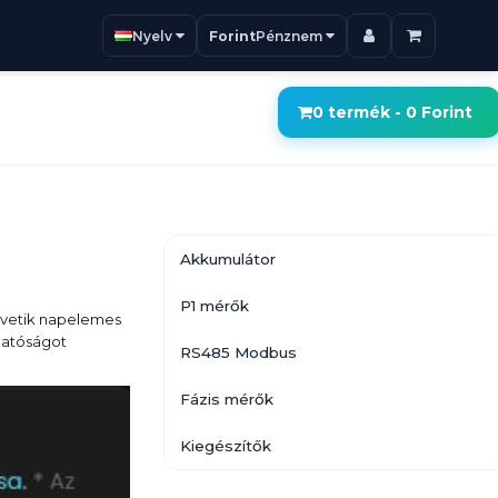
Nyelv
Forint
Pénznem
0 termék - 0 Forint
Akkumulátor
P1 mérők
követik napelemes
hatóságot
RS485 Modbus
Fázis mérők
Kiegészítők