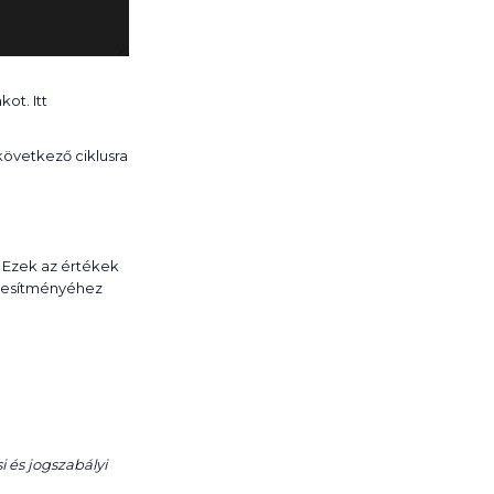
ot. Itt
 következő ciklusra
. Ezek az értékek
eljesítményéhez
i és jogszabályi