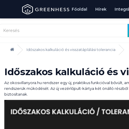
Főoldal
Hírek
Integr
Időszakos kalkuláció és visszatáplálási tolerancia
Időszakos kalkuláció és vi
Az okosvillanyora.hu rendszer egy új, praktikus funkcióval bővült,
rendszerük működését. Az új vezérlőpult-kártya két önálló részb
biztosítanak.