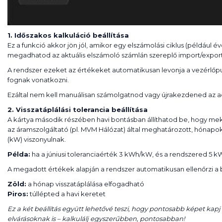
1. Időszakos kalkuláció beállítása
Ez a funkció akkor jön jól, amikor egy elszámolási ciklus (például 
megadhatod az aktuális elszámoló számlán szereplő import/export
A rendszer ezeket az értékeket automatikusan levonja a vezérlőpulto
fognak vonatkozni.
Ezáltal nem kell manuálisan számolgatnod vagy újrakezdened az a
2. Visszatáplálási tolerancia beállítása
A kártya második részében havi bontásban állíthatod be, hogy mek
az áramszolgáltató (pl. MVM Hálózat) által meghatározott, hónapok
(kW) viszonyulnak.
Példa:
ha a júniusi toleranciaérték 3 kWh/kW, és a rendszered 5 
A megadott értékek alapján a rendszer automatikusan ellenőrzi a be
Zöld:
a hónap visszatáplálása elfogadható
Piros:
túllépted a havi keretet
Ez a két beállítás együtt lehetővé teszi, hogy pontosabb képet kapj
elvárásoknak is – kalkulálj egyszerűbben, pontosabban!