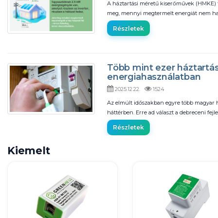
A háztartási méretű kiserőművek (HMKE) tul
meg, mennyi megtermelt energiát nem has
Részletek
Több mint ezer háztartá
energiahasználatban
2025.12.22.
1524
Az elmúlt időszakban egyre több magyar ház
háttérben. Erre ad választ a debreceni fej
Részletek
Kiemelt