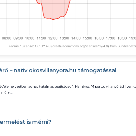
Forrás / License: CC BY 4.0 (creativecommons.org/licenses/by/4.0) from Bundesnet
ő – natív okosvillanyora.hu támogatással
étféle helyzetben adhat hatalmas segítséget: 1. Ha nincs P1 portos villanyórád Ilyenk
es mérn…
termelést is mérni?