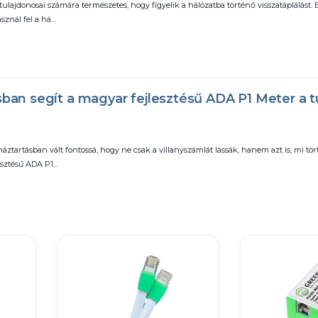
ajdonosai számára természetes, hogy figyelik a hálózatba történő visszatáplálást. 
znál fel a há…
sban segít a magyar fejlesztésű ADA P1 Meter a 
tartásban vált fontossá, hogy ne csak a villanyszámlát lássák, hanem azt is, mi tör
lesztésű ADA P1…