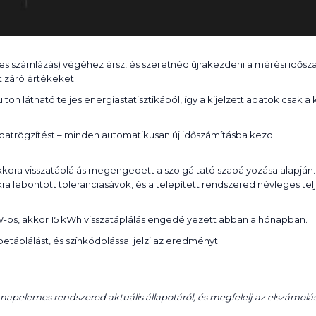
éves számlázás) végéhez érsz, és szeretnéd újrakezdeni a mérési időszak
 záró értékeket.
n látható teljes energiastatisztikából, így a kijelzett adatok csak a
datrögzítést – minden automatikusan új időszámításba kezd.
kora visszatáplálás megengedett a szolgáltató szabályozása alapján
ra lebontott toleranciasávok, és a telepített rendszered névleges t
kW-os, akkor 15 kWh visszatáplálás engedélyezett abban a hónapban.
táplálást, és színkódolással jelzi az eredményt:
 napelemes rendszered aktuális állapotáról, és megfelelj az elszámolás