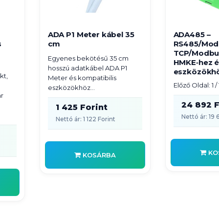
ADA P1 Meter kábel 35
ADA485 –
s
cm
RS485/Mod
TCP/Modbus
Egyenes bekötésű 35 cm
HMKE‑hez és
hosszú adatkábel ADA P1
eszközökh
kt,
Meter és kompatibilis
Előző Oldal: 1 /
eszközökhöz...
r
24 892 F
1 425 Forint
Nettó ár: 19 
Nettó ár: 1 122 Forint
KO
KOSÁRBA