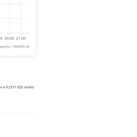
zagentur | SMARD.de
or a PZIOT-E02 önálló