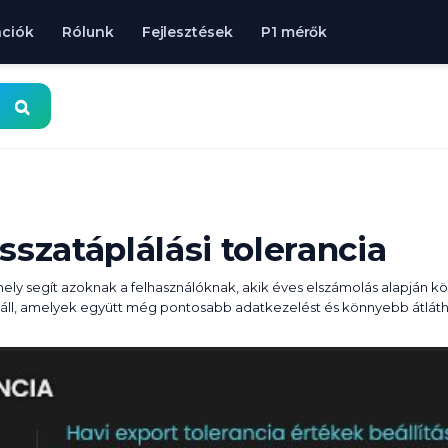
ációk
Rólunk
Fejlesztések
P1 mérők
sszatáplálási tolerancia
 amely segít azoknak a felhasználóknak, akik éves elszámolás alapján 
ől áll, amelyek együtt még pontosabb adatkezelést és könnyebb átlát