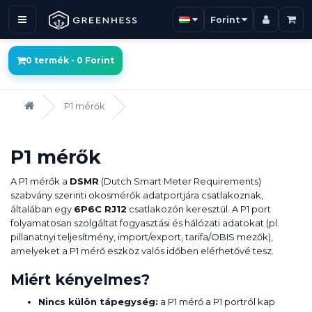
Forint
0 termék - 0 Forint
P1 mérők
P1 mérők
A P1 mérők a
DSMR
(Dutch Smart Meter Requirements)
szabvány szerinti okosmérők adatportjára csatlakoznak,
általában egy
6P6C RJ12
csatlakozón keresztül. A P1 port
folyamatosan szolgáltat fogyasztási és hálózati adatokat (pl.
pillanatnyi teljesítmény, import/export, tarifa/OBIS mezők),
amelyeket a P1 mérő eszköz valós időben elérhetővé tesz.
Miért kényelmes?
Nincs külön tápegység:
a P1 mérő a P1 portról kap