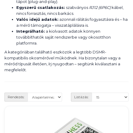
tápot (plug-and-play).
Egyszerű csatlakozás:
szabványos
RJ12 (6P6C)
kábel,
nincs forrasztás, nincs barkács.
Valós idejű adatok:
azonnali rálátás fogyasztásra és – ha
a mérő támogatja – visszatáplálásra is.
Integrálható:
a kiolvasott adatok könnyen
továbbíthatók saját rendszerbe vagy okosotthon
platformra.
A kategóriában található eszközök a legtöbb DSMR-
kompatibilis okosmérővel működnek. Ha bizonytalan vagy a
mérőd típusát illetően, írj nyugodtan – segítünk kiválasztani a
megfelelőt.
Rendezés:
Listázás: