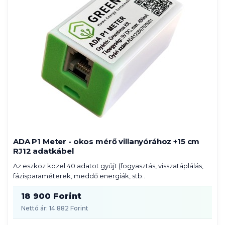
ADA P1 Meter - okos mérő villanyórához +15 cm
RJ12 adatkábel
Az eszköz közel 40 adatot gyűjt (fogyasztás, visszatáplálás,
fázisparaméterek, meddő energiák, stb..
18 900 Forint
Nettó ár: 14 882 Forint