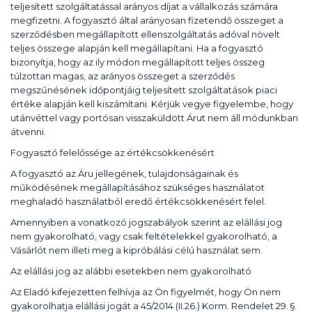
teljesített szolgáltatással arányos díjat a vállalkozás számára
megfizetni. A fogyasztó által arányosan fizetendő összeget a
szerződésben megállapított ellenszolgáltatás adóval növelt
teljes összege alapján kell megállapítani. Ha a fogyasztó
bizonyítja, hogy az ily módon megállapított teljes összeg
túlzottan magas, az arányos összeget a szerződés
megszűnésének időpontjáig teljesített szolgáltatások piaci
értéke alapján kell kiszámítani. Kérjük vegye figyelembe, hogy
utánvéttel vagy portósan visszaküldött Árut nem áll módunkban
átvenni.
Fogyasztó felelőssége az értékcsökkenésért
A fogyasztó az Áru jellegének, tulajdonságainak és
működésének megállapításához szükséges használatot
meghaladó használatból eredő értékcsökkenésért felel.
Amennyiben a vonatkozó jogszabályok szerint az elállási jog
nem gyakorolható, vagy csak feltételekkel gyakorolható, a
Vásárlót nem illeti meg a kipróbálási célú használat sem.
Az elállási jog az alábbi esetekben nem gyakorolható
Az Eladó kifejezetten felhívja az Ön figyelmét, hogy Ön nem
gyakorolhatja elállási jogát a 45/2014 (II.26.) Korm. Rendelet 29. §.