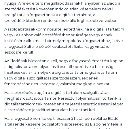
nyújtja. A felek eltérő megállapodásának hiányában az Eladó a
szerződéskötést követően indokolatlan késedelem nélkül
szolgáltatja a fogyasztónak a digitális tartalmat, a
szerződéskötéskor rendelkezésre álló legfrissebb verzióban.
A szolgáltatás akkor minősül teljesítettnek, ha a digitális tartalom
vagy • az ahhoz való hozzáféréshez szükséges vagy annak
letöltésére alkalmas • bármely megoldás a fogyasztóhoz, illetve
a fogyasztó által e célból kiválasztott fizikai vagy virtuális
eszközre került.
Az Eladónak biztosítania kell, hogy a fogyasztó értesítést kapjon
a digitális tartalom olyan frissítéseiről • ideértve a biztonsági
frissítéseket is -, amelyek a digitális tartalomdigitális tartalom
vagy digitális szolgáltatás szerződésszerűségének
fenntartásához szükségesek, valamint megkapja azokat.
Ha a szerződés alapján a digitális tartalom szolgáltatása
meghatározott időtartamon keresztül folyamatosan történik, a
digitális tartalom tekintetében a teljesítés szerződésszerűségét
a szerződés teljes időtartama alatt biztosítani kell.
Ha a fogyasztó nem telepíti észszerű határidőn belül az Eladó
által rendelkezésre bocsátott frissítéseket, az Eladó nem felel a