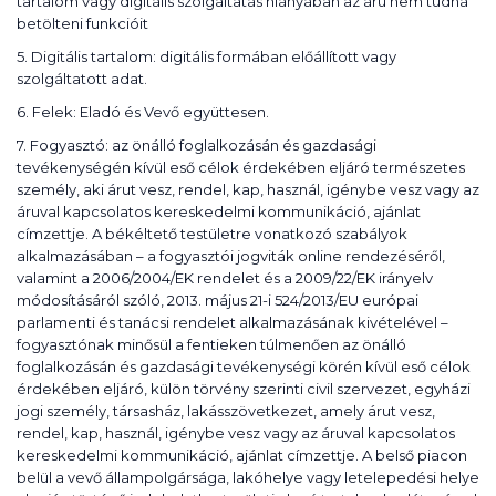
tartalom vagy digitális szolgáltatás hiányában az áru nem tudná
betölteni funkcióit
5. Digitális tartalom: digitális formában előállított vagy
szolgáltatott adat.
6. Felek: Eladó és Vevő együttesen.
7. Fogyasztó: az önálló foglalkozásán és gazdasági
tevékenységén kívül eső célok érdekében eljáró természetes
személy, aki árut vesz, rendel, kap, használ, igénybe vesz vagy az
áruval kapcsolatos kereskedelmi kommunikáció, ajánlat
címzettje. A békéltető testületre vonatkozó szabályok
alkalmazásában – a fogyasztói jogviták online rendezéséről,
valamint a 2006/2004/EK rendelet és a 2009/22/EK irányelv
módosításáról szóló, 2013. május 21-i 524/2013/EU európai
parlamenti és tanácsi rendelet alkalmazásának kivételével –
fogyasztónak minősül a fentieken túlmenően az önálló
foglalkozásán és gazdasági tevékenységi körén kívül eső célok
érdekében eljáró, külön törvény szerinti civil szervezet, egyházi
jogi személy, társasház, lakásszövetkezet, amely árut vesz,
rendel, kap, használ, igénybe vesz vagy az áruval kapcsolatos
kereskedelmi kommunikáció, ajánlat címzettje. A belső piacon
belül a vevő állampolgársága, lakóhelye vagy letelepedési helye