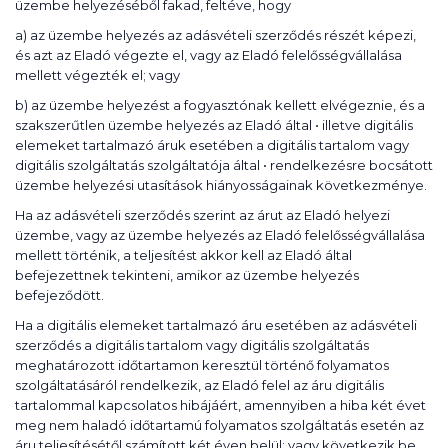
üzembe helyezéséből fakad, feltéve, hogy
a) az üzembe helyezés az adásvételi szerződés részét képezi,
és azt az Eladó végezte el, vagy az Eladó felelősségvállalása
mellett végezték el; vagy
b) az üzembe helyezést a fogyasztónak kellett elvégeznie, és a
szakszerűtlen üzembe helyezés az Eladó által • illetve digitális
elemeket tartalmazó áruk esetében a digitális tartalom vagy
digitális szolgáltatás szolgáltatója által • rendelkezésre bocsátott
üzembe helyezési utasítások hiányosságainak következménye.
Ha az adásvételi szerződés szerint az árut az Eladó helyezi
üzembe, vagy az üzembe helyezés az Eladó felelősségvállalása
mellett történik, a teljesítést akkor kell az Eladó által
befejezettnek tekinteni, amikor az üzembe helyezés
befejeződött.
Ha a digitális elemeket tartalmazó áru esetében az adásvételi
szerződés a digitális tartalom vagy digitális szolgáltatás
meghatározott időtartamon keresztül történő folyamatos
szolgáltatásáról rendelkezik, az Eladó felel az áru digitális
tartalommal kapcsolatos hibájáért, amennyiben a hiba két évet
meg nem haladó időtartamú folyamatos szolgáltatás esetén az
áru teljesítésétől számított két éven belül; vagy következik be