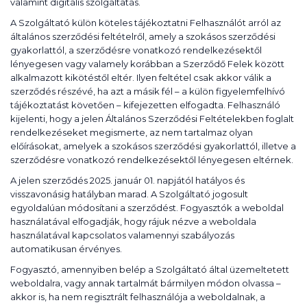
valamint digitális szolgáltatás.
A Szolgáltató külön köteles tájékoztatni Felhasználót arról az
általános szerződési feltételről, amely a szokásos szerződési
gyakorlattól, a szerződésre vonatkozó rendelkezésektől
lényegesen vagy valamely korábban a Szerződő Felek között
alkalmazott kikötéstől eltér. Ilyen feltétel csak akkor válik a
szerződés részévé, ha azt a másik fél – a külön figyelemfelhívó
tájékoztatást követően – kifejezetten elfogadta. Felhasználó
kijelenti, hogy a jelen Általános Szerződési Feltételekben foglalt
rendelkezéseket megismerte, az nem tartalmaz olyan
előírásokat, amelyek a szokásos szerződési gyakorlattól, illetve a
szerződésre vonatkozó rendelkezésektől lényegesen eltérnek.
A jelen szerződés 2025. január 01. napjától hatályos és
visszavonásig hatályban marad. A Szolgáltató jogosult
egyoldalúan módosítani a szerződést. Fogyasztók a weboldal
használatával elfogadják, hogy rájuk nézve a weboldala
használatával kapcsolatos valamennyi szabályozás
automatikusan érvényes.
Fogyasztó, amennyiben belép a Szolgáltató által üzemeltetett
weboldalra, vagy annak tartalmát bármilyen módon olvassa –
akkor is, ha nem regisztrált felhasználója a weboldalnak, a