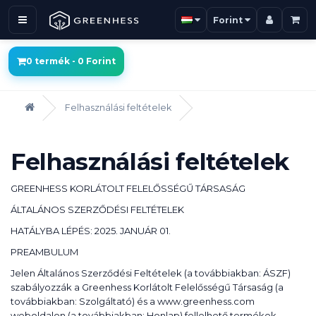
Forint
0 termék - 0 Forint
Felhasználási feltételek
Felhasználási feltételek
GREENHESS KORLÁTOLT FELELŐSSÉGŰ TÁRSASÁG
ÁLTALÁNOS SZERZŐDÉSI FELTÉTELEK
HATÁLYBA LÉPÉS: 2025. JANUÁR 01.
PREAMBULUM
Jelen Általános Szerződési Feltételek (a továbbiakban: ÁSZF)
szabályozzák a Greenhess Korlátolt Felelősségű Társaság (a
továbbiakban: Szolgáltató) és a www.greenhess.com
weboldalon (a továbbiakban: Honlap) fellelhető termékek