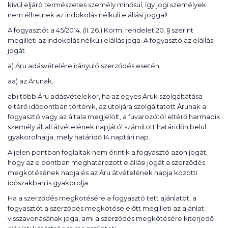
kívül eljáró természetes személy minősül, így jogi személyek
nem élhetnek az indokolás nélküli elállási joggal!
A fogyasztót a 45/2014. (II. 26.) Korm. rendelet 20. § szerint
megilleti az indokolás nélküli elállás joga. A fogyasztó az elállási
jogát
a) Áru adásvételére irányuló szerződés esetén
aa) az Árunak,
ab) több Áru adásvételekor, ha az egyes Áruk szolgáltatása
eltérő időpontban történik, az utoljára szolgáltatott Árunak a
fogyasztó vagy az általa megjelölt, a fuvarozótól eltérő harmadik
személy általi átvételének napjától számított határidőn belül
gyakorolhatja, mely határidő 14 naptári nap.
A jelen pontban foglaltak nem érintik a fogyasztó azon jogát,
hogy az e pontban meghatározott elállási jogát a szerződés
megkötésének napja és az Áru átvételének napja közötti
időszakban is gyakorolja.
Ha a szerződés megkötésére a fogyasztó tett ajánlatot, a
fogyasztót a szerződés megkötése előtt megilleti az ajánlat
visszavonásának joga, ami a szerződés megkötésére kiterjedő