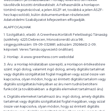
távollévők közötti értékesítését. A Felhasználók a honlapon
történő regisztrációval, a jelen ÁSZF-et, továbbá a jelen ÁSZF-
hez kapcsolódó, külön dokumentumban részletezett
Adatvédelmi Szabályzatot kifejezetten elfogadják.
ALAPFOGALMAK
1. Szolgáltató, eladó: A Greenhess Korlátolt Felelősségű Társaság
(székhely: 4225 Debrecen, Monostorerdő utca 98.;
cégjegyzékszám: 09-09-032881; adószám: 29266412-2-09;
képviseli: Veres Tamás ügyvezető önállóan).
2. Honlap : A www.greenhess.com weboldal
3. Áru: a Honlap kínálatában szereplő, a Honlapon értékesítésre
szánt: ingó dolog, valamint ingó dolog, amely digitális tartalmat
vagy digitális szolgáltatást foglal magában vagy azzal össze van
kapcsolva, olyan módon, hogy az érintett digitális tartalom vagy
digitális szolgáltatás hiányában az áru nem tudná betölteni
funkcióit (a továbbiakban: a digitális elemeket tartalmazó áru)
4. Digitális elemeket tartalmazó áru: ingó dolog, amely digitális
tartalmat vagy digitális szolgáltatást foglal magában, vagy azzal
össze van kapcsolva, olyan módon, hogy az érintett digitális