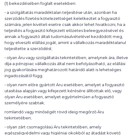
(1) bekezdésében foglalt esetekben:
• a szolgáltatás maradéktalan teljesítése után, azonban ha
szerződés fizetési kötelezettséget keletkeztet a fogyasztó
számára, jelen kivételi esetre csak akkor lehet hivatkozni, ha a
teljesítés a fogyasztó kifejezett előzetes beleegyezésével és
annak a fogyasztó általi tudomásulvételével kezdődött meg,
hogy elveszíti elállási jogát, amint a vállalkozás maradéktalanul
teljesítette a szerződést;
• olyan Áru vagy szolgáltatás tekintetében, amelynek ára, illetve
díja a pénzpiac vállalkozás által nem befolyásolható, az elállási
jog gyakorlására meghatározott határidő alatt is lehetséges
ingadozásától függ;
• olyan nem előre gyártott Áru esetében, amelyet a fogyasztó
utasítása alapján vagy kifejezett kérésére állítottak elő, vagy
olyan Áru esetében, amelyet egyértelműen a fogyasztó
személyére szabtak;
romlandó vagy minőségét rövid ideig megőrző Áru
tekintetében;
• olyan zárt csomagolású Áru tekintetében, amely
egészségvédelmi vagy higiéniai okokból az átadást követő