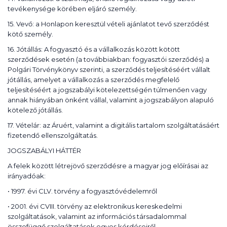
tevékenysége körében eljáró személy.
15. Vevő: a Honlapon keresztül vételi ajánlatot tevő szerződést
kötő személy.
16. Jótállás: A fogyasztó és a vállalkozás között kötött
szerződések esetén (a továbbiakban: fogyasztói szerződés) a
Polgári Törvénykönyv szerinti, a szerződés teljesítéséért vállalt
jótállás, amelyet a vállalkozás a szerződés megfelelő
teljesítéséért a jogszabályi kötelezettségén túlmenően vagy
annak hiányában önként vállal, valamint a jogszabályon alapuló
kötelező jótállás.
17. Vételár: az Áruért, valamint a digitális tartalom szolgáltatásáért
fizetendő ellenszolgáltatás.
JOGSZABÁLYI HÁTTÉR
A felek között létrejövő szerződésre a magyar jog előírásai az
irányadóak:
• 1997. évi CLV. törvény a fogyasztóvédelemről
• 2001. évi CVIII. törvény az elektronikus kereskedelmi
szolgáltatások, valamint az információs társadalommal
összefüggő szolgáltatások egyes kérdéseiről