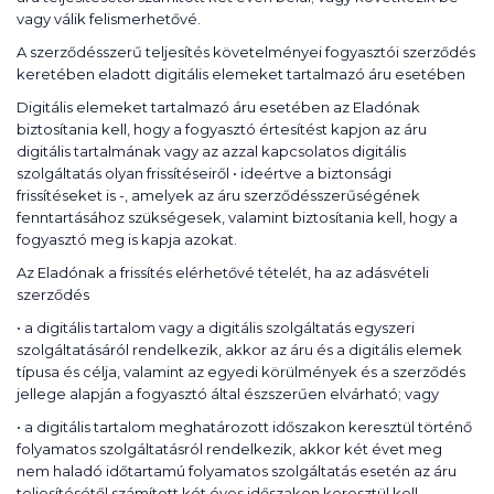
vagy válik felismerhetővé.
A szerződésszerű teljesítés követelményei fogyasztói szerződés
keretében eladott digitális elemeket tartalmazó áru esetében
Digitális elemeket tartalmazó áru esetében az Eladónak
biztosítania kell, hogy a fogyasztó értesítést kapjon az áru
digitális tartalmának vagy az azzal kapcsolatos digitális
szolgáltatás olyan frissítéseiről • ideértve a biztonsági
frissítéseket is -, amelyek az áru szerződésszerűségének
fenntartásához szükségesek, valamint biztosítania kell, hogy a
fogyasztó meg is kapja azokat.
Az Eladónak a frissítés elérhetővé tételét, ha az adásvételi
szerződés
• a digitális tartalom vagy a digitális szolgáltatás egyszeri
szolgáltatásáról rendelkezik, akkor az áru és a digitális elemek
típusa és célja, valamint az egyedi körülmények és a szerződés
jellege alapján a fogyasztó által észszerűen elvárható; vagy
• a digitális tartalom meghatározott időszakon keresztül történő
folyamatos szolgáltatásról rendelkezik, akkor két évet meg
nem haladó időtartamú folyamatos szolgáltatás esetén az áru
teljesítésétől számított két éves időszakon keresztül kell