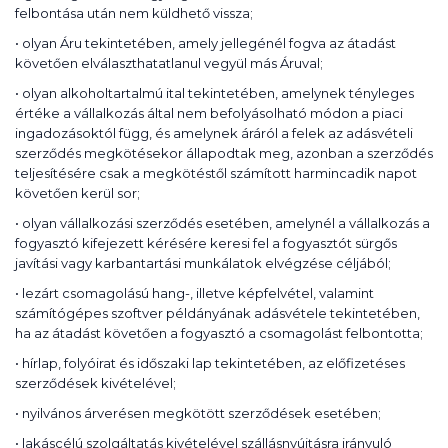
felbontása után nem küldhető vissza;
• olyan Áru tekintetében, amely jellegénél fogva az átadást
követően elválaszthatatlanul vegyül más Áruval;
• olyan alkoholtartalmú ital tekintetében, amelynek tényleges
értéke a vállalkozás által nem befolyásolható módon a piaci
ingadozásoktól függ, és amelynek áráról a felek az adásvételi
szerződés megkötésekor állapodtak meg, azonban a szerződés
teljesítésére csak a megkötéstől számított harmincadik napot
követően kerül sor;
• olyan vállalkozási szerződés esetében, amelynél a vállalkozás a
fogyasztó kifejezett kérésére keresi fel a fogyasztót sürgős
javítási vagy karbantartási munkálatok elvégzése céljából;
• lezárt csomagolású hang-, illetve képfelvétel, valamint
számítógépes szoftver példányának adásvétele tekintetében,
ha az átadást követően a fogyasztó a csomagolást felbontotta;
• hírlap, folyóirat és időszaki lap tekintetében, az előfizetéses
szerződések kivételével;
• nyilvános árverésen megkötött szerződések esetében;
• lakáscélú szolgáltatás kivételével szállásnyújtásra irányuló