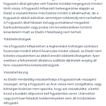
fogyasztó által igénybe vett fizetési móddal megegyező módon
téríti vissza. A fogyasztó kifejezett beleegyezése alapján az
Eladó a visszatérítésre más fizetési módot is alkalmazhat, de a
fogyasztót ebből adódóan semmilyen többletdíj nem terhelheti.
A Fogyasztó által hibásan és/vagy pontatlanul megadott
bankszámlaszám vagy postai cím következtében történő
késedelem miatt az Eladó-t felelősség nem terheli.
Többletköltségek
Ha a fogyasztó kifejezetten a legkevésbé költséges szokásos
fuvarozási módtól eltérő fuvarozási módot választ, az Eladó nem
köteles visszatéríteni az ebből eredő többletköltségeket. Ilyen
esetben a feltüntetett általános szállítási díjtételek erejéig áll
fenn visszatérítési kötelezettségünk.
Visszatartási jog
Az Eladó mindaddig visszatarthatja a fogyasztónak visszajáró
összeget, amíg a fogyasztó az Árut vissza nem szolgáltatta, vagy
kétséget kizáróan nem igazolta, hogy azt visszaküldte; a kettő
közül a korábbi időpontot kell figyelembe venni. Utánvéttel
vagy portósan feladott küldeményeket nem áll módunkban
elfogadni.