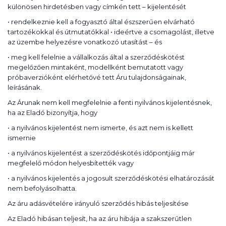
különösen hirdetésben vagy címkén tett – kijelentését
• rendelkeznie kell a fogyasztó által észszerűen elvárható
tartozékokkal és útmutatókkal • ideértve a csomagolást, illetve
az üzembe helyezésre vonatkozó utasítást – és
• meg kell felelnie a vállalkozás által a szerződéskötést
megelőzően mintaként, modellként bemutatott vagy
próbaverzióként elérhetővé tett Áru tulajdonságainak,
leírásának.
Az Árunak nem kell megfelelnie a fenti nyilvános kijelentésnek,
ha az Eladó bizonyítja, hogy
• a nyilvános kijelentést nem ismerte, és azt nem is kellett
ismernie
• a nyilvános kijelentést a szerződéskötés időpontjáig már
megfelelő módon helyesbítették vagy
• a nyilvános kijelentés a jogosult szerződéskötési elhatározását
nem befolyásolhatta.
Az áru adásvételére irányuló szerződés hibás teljesítése
Az Eladó hibásan teljesít, ha az áru hibája a szakszerűtlen