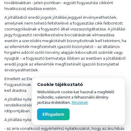
továbbiakban • jelen pontban • együtt fogyasztási cikként
hivatkozva) eladása esetén.
A jótállásból eredő jogok jótállási jeggyel érvényesíthetőek,
amelynek nem tehető feltételévé a fogyasztási cikk felbontott
csomagolásának a fogyasztó általi visszaszolgáltatása. A jótállási
jegy fogyasztó rendelkezésére bocsátásának elmaradása
esetén a szerződés megkötését bizonyítottnak kell tekinteni, ha
az ellenérték megfizetését igazoló bizonylatot – az általános
forgalmi adóról szóló törvény alapján kibocsátott számlát vagy
nyugtát – a fogyasztó bemutatja. Ebben az esetben a jótállásból
eredő jogok az ellenérték megfizetését igazoló bizonylattal
érvényesíthetőek.
Emellett az Eladó önként is jótállást vállalhat, amely esetben a
Cookie tájékoztató
Fogyasztónak minősülő vásárló számára jótállási nyilatkozatot
kell átadnia.
Weboldalunk cookie-kat használ a megfelelő
működés, valamint a felhasználói élmény
A jótállási nyilatkozatot tartós adathordozón kell a Fogyasztó
javítása érdekében.
Részletek
rendelkezésére bocsátani, legkésőbb az áru teljesítésének
időpontjában.
Elfogadom
A jótállási nyilatkozatban fel kell tüntetni:
• az arra vonatkozó egyértelmű nyilatkozatot, hogy az áru hibás