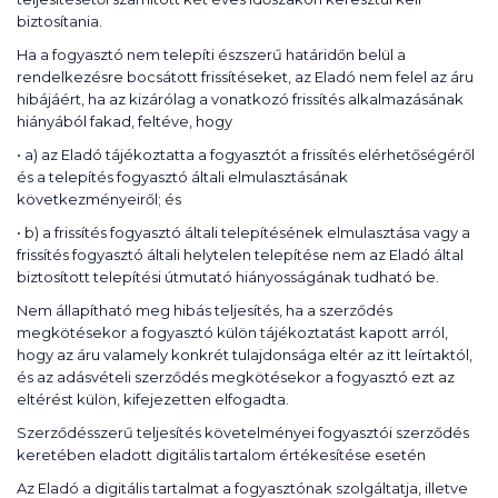
biztosítania.
Ha a fogyasztó nem telepíti észszerű határidőn belül a
rendelkezésre bocsátott frissítéseket, az Eladó nem felel az áru
hibájáért, ha az kizárólag a vonatkozó frissítés alkalmazásának
hiányából fakad, feltéve, hogy
• a) az Eladó tájékoztatta a fogyasztót a frissítés elérhetőségéről
és a telepítés fogyasztó általi elmulasztásának
következményeiről; és
• b) a frissítés fogyasztó általi telepítésének elmulasztása vagy a
frissítés fogyasztó általi helytelen telepítése nem az Eladó által
biztosított telepítési útmutató hiányosságának tudható be.
Nem állapítható meg hibás teljesítés, ha a szerződés
megkötésekor a fogyasztó külön tájékoztatást kapott arról,
hogy az áru valamely konkrét tulajdonsága eltér az itt leírtaktól,
és az adásvételi szerződés megkötésekor a fogyasztó ezt az
eltérést külön, kifejezetten elfogadta.
Szerződésszerű teljesítés követelményei fogyasztói szerződés
keretében eladott digitális tartalom értékesítése esetén
Az Eladó a digitális tartalmat a fogyasztónak szolgáltatja, illetve