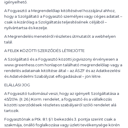
igényelhető.
A Fogyasztó a Megrendelőlap kitöltésével hozzájárul ahhoz,
hogy a Szolgáltató a Fogyasztó személyes vagy céges adatait –
csak is kizárólag a Szolgáltatás teljesítésének céljából –
nyilvántartsa és kezelje.
A Megrendelés menetéről részletes útmutatót a webhelyen
talál.
A FELEK KÖZÖTTI SZERZŐDÉS LÉTREJÖTTE
A Szolgáltató és a Fogyasztó közötti jogviszony érvényesen a
www.greenhess.com honlapon található megrendelőlap vagy a
rendelés adatainak kitöltése által – az ÁSZF és az Adatkezelési
és Adatvédelmi Szabályzat elfogadásával – jön létre.
ELÁLLÁSI JOG
A Fogyasztó tudomásul veszi, hogy az igényelt Szolgáltatása a
45/2014. (II. 26.) Korm. rendelet, a fogyasztó és a vállalkozás
közötti szerződések részletes szabályairól szóló rendelet alá
tartozik.
Fogyasztónak a Ptk. 8:1. § 1. bekezdés 3. pontja szerint csak a
szakmája, önálló foglalkozása vagy üzleti tevékenysége körén