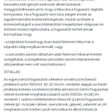
beavatkozást igénylő eszközök alkalmazásával •
meggyőződhessen arról, hogy a hiba oka a fogyasztó digitális
környezete. Ha a fogyasztó nem tesz eleget ennek az
együttműködési kötelezettségének, miután az Eladó e
kötelezettségről a szerződéskötést megelőzően világosan és
érthető módon tájékoztatta, a fogyasztót terheli annak
bizonyítása, hogy
• a teljesítést követő egy éven belül felismert hiba már a
teljesítés időpontjában fennállt, vagy
• a szerződés szerinti időtartam alatt felismert hibával érintett
szolgáltatás, a szolgáltatás szerződés szerinti teljesítésének
időszakában nem volt szerződésszerű.
JÓTÁLLÁS
Az egyes tartós fogyasztási cikkekre vonatkozó kötelező
jótállásról szóló 151/2003. (IX. 22.) Korm. rendelet alapján az Eladó
jótállásra köteles a kötelező jótállás alá tartozó tartós fogyasztási
cikkek körének meghatározásáról szóló 10/2024. (VI.28.) IM
rendelet 1. számú mellékletében felsorolt új tartós fogyasztási
cikkek (pl.: műszaki cikkek, szerszámok, gépek), valamint az ott
meghatározott körben azok tartozékai és alkotórészei (a