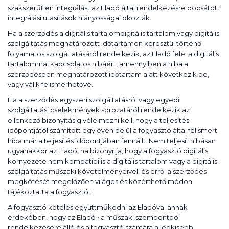
szakszerűtlen integrálást az Eladó által rendelkezésre bocsátott
integrálási utasítások hiányosságai okozták.
Ha a szerződés a digitális tartalomdigitális tartalom vagy digitális
szolgáltatás meghatározott időtartamon keresztül történő
folyamatos szolgáltatásáról rendelkezik, az Eladó felel a digitális
tartalommal kapcsolatos hibáért, amennyiben a hiba a
szerződésben meghatározott időtartam alatt következik be,
vagy válik felismerhetővé.
Ha a szerződés egyszeri szolgáltatásról vagy egyedi
szolgáltatási cselekmények sorozatáról rendelkezik az
ellenkező bizonyításig vélelmezni kell, hogy a teljesítés
időpontjától számított egy éven belül a fogyasztó által felismert
hiba már a teljesítés időpontjában fennállt. Nem teljesít hibásan
ugyanakkor az Eladó, ha bizonyítja, hogy a fogyasztó digitális
környezete nem kompatibilis a digitális tartalom vagy a digitális
szolgáltatás műszaki követelményeivel, és erről a szerződés
megkötését megelőzően világos és közérthető módon
tájékoztatta a fogyasztót.
A fogyasztó köteles együttműködni az Eladóval annak
érdekében, hogy az Eladó • a műszaki szempontból
rendelkezésére álló és a fogyasztó számára a legkisebb