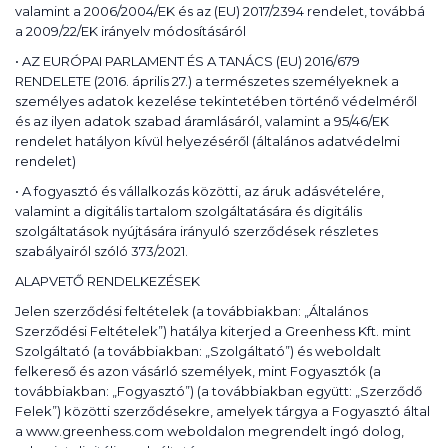
valamint a 2006/2004/EK és az (EU) 2017/2394 rendelet, továbbá
a 2009/22/EK irányelv módosításáról
• AZ EURÓPAI PARLAMENT ÉS A TANÁCS (EU) 2016/679
RENDELETE (2016. április 27.) a természetes személyeknek a
személyes adatok kezelése tekintetében történő védelméről
és az ilyen adatok szabad áramlásáról, valamint a 95/46/EK
rendelet hatályon kívül helyezéséről (általános adatvédelmi
rendelet)
• A fogyasztó és vállalkozás közötti, az áruk adásvételére,
valamint a digitális tartalom szolgáltatására és digitális
szolgáltatások nyújtására irányuló szerződések részletes
szabályairól szóló 373/2021.
ALAPVETŐ RENDELKEZÉSEK
Jelen szerződési feltételek (a továbbiakban: „Általános
Szerződési Feltételek”) hatálya kiterjed a Greenhess Kft. mint
Szolgáltató (a továbbiakban: „Szolgáltató”) és weboldalt
felkereső és azon vásárló személyek, mint Fogyasztók (a
továbbiakban: „Fogyasztó”) (a továbbiakban együtt: „Szerződő
Felek”) közötti szerződésekre, amelyek tárgya a Fogyasztó által
a www.greenhess.com weboldalon megrendelt ingó dolog,