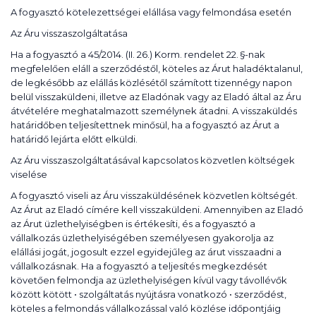
A fogyasztó kötelezettségei elállása vagy felmondása esetén
Az Áru visszaszolgáltatása
Ha a fogyasztó a 45/2014. (II. 26.) Korm. rendelet 22. §-nak
megfelelően eláll a szerződéstől, köteles az Árut haladéktalanul,
de legkésőbb az elállás közlésétől számított tizennégy napon
belül visszaküldeni, illetve az Eladónak vagy az Eladó által az Áru
átvételére meghatalmazott személynek átadni. A visszaküldés
határidőben teljesítettnek minősül, ha a fogyasztó az Árut a
határidő lejárta előtt elküldi.
Az Áru visszaszolgáltatásával kapcsolatos közvetlen költségek
viselése
A fogyasztó viseli az Áru visszaküldésének közvetlen költségét.
Az Árut az Eladó címére kell visszaküldeni. Amennyiben az Eladó
az Árut üzlethelyiségben is értékesíti, és a fogyasztó a
vállalkozás üzlethelyiségében személyesen gyakorolja az
elállási jogát, jogosult ezzel egyidejűleg az árut visszaadni a
vállalkozásnak. Ha a fogyasztó a teljesítés megkezdését
követően felmondja az üzlethelyiségen kívül vagy távollévők
között kötött • szolgáltatás nyújtásra vonatkozó • szerződést,
köteles a felmondás vállalkozással való közlése időpontjáig