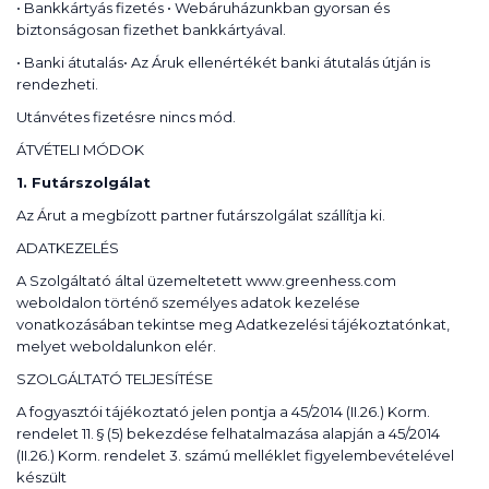
• Bankkártyás fizetés • Webáruházunkban gyorsan és
biztonságosan fizethet bankkártyával.
• Banki átutalás• Az Áruk ellenértékét banki átutalás útján is
rendezheti.
Utánvétes fizetésre nincs mód.
ÁTVÉTELI MÓDOK
1. Futárszolgálat
Az Árut a megbízott partner futárszolgálat szállítja ki.
ADATKEZELÉS
A Szolgáltató által üzemeltetett www.greenhess.com
weboldalon történő személyes adatok kezelése
vonatkozásában tekintse meg Adatkezelési tájékoztatónkat,
melyet weboldalunkon elér.
SZOLGÁLTATÓ TELJESÍTÉSE
A fogyasztói tájékoztató jelen pontja a 45/2014 (II.26.) Korm.
rendelet 11. § (5) bekezdése felhatalmazása alapján a 45/2014
(II.26.) Korm. rendelet 3. számú melléklet figyelembevételével
készült