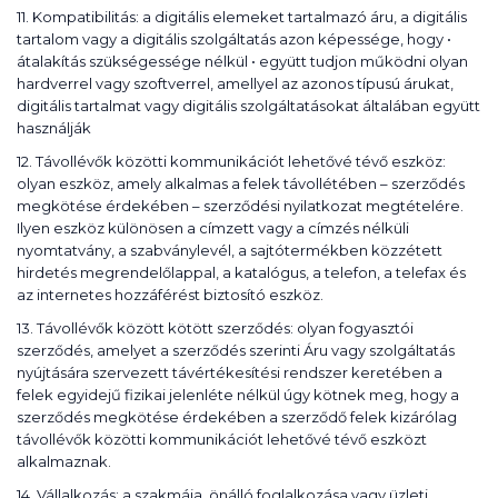
11. Kompatibilitás: a digitális elemeket tartalmazó áru, a digitális
tartalom vagy a digitális szolgáltatás azon képessége, hogy •
átalakítás szükségessége nélkül • együtt tudjon működni olyan
hardverrel vagy szoftverrel, amellyel az azonos típusú árukat,
digitális tartalmat vagy digitális szolgáltatásokat általában együtt
használják
12. Távollévők közötti kommunikációt lehetővé tévő eszköz:
olyan eszköz, amely alkalmas a felek távollétében – szerződés
megkötése érdekében – szerződési nyilatkozat megtételére.
Ilyen eszköz különösen a címzett vagy a címzés nélküli
nyomtatvány, a szabványlevél, a sajtótermékben közzétett
hirdetés megrendelőlappal, a katalógus, a telefon, a telefax és
az internetes hozzáférést biztosító eszköz.
13. Távollévők között kötött szerződés: olyan fogyasztói
szerződés, amelyet a szerződés szerinti Áru vagy szolgáltatás
nyújtására szervezett távértékesítési rendszer keretében a
felek egyidejű fizikai jelenléte nélkül úgy kötnek meg, hogy a
szerződés megkötése érdekében a szerződő felek kizárólag
távollévők közötti kommunikációt lehetővé tévő eszközt
alkalmaznak.
14. Vállalkozás: a szakmája, önálló foglalkozása vagy üzleti