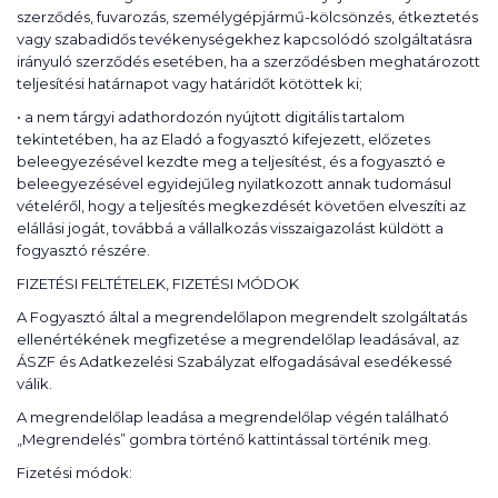
szerződés, fuvarozás, személygépjármű-kölcsönzés, étkeztetés
vagy szabadidős tevékenységekhez kapcsolódó szolgáltatásra
irányuló szerződés esetében, ha a szerződésben meghatározott
teljesítési határnapot vagy határidőt kötöttek ki;
• a nem tárgyi adathordozón nyújtott digitális tartalom
tekintetében, ha az Eladó a fogyasztó kifejezett, előzetes
beleegyezésével kezdte meg a teljesítést, és a fogyasztó e
beleegyezésével egyidejűleg nyilatkozott annak tudomásul
vételéről, hogy a teljesítés megkezdését követően elveszíti az
elállási jogát, továbbá a vállalkozás visszaigazolást küldött a
fogyasztó részére.
FIZETÉSI FELTÉTELEK, FIZETÉSI MÓDOK
A Fogyasztó által a megrendelőlapon megrendelt szolgáltatás
ellenértékének megfizetése a megrendelőlap leadásával, az
ÁSZF és Adatkezelési Szabályzat elfogadásával esedékessé
válik.
A megrendelőlap leadása a megrendelőlap végén található
„Megrendelés” gombra történő kattintással történik meg.
Fizetési módok: