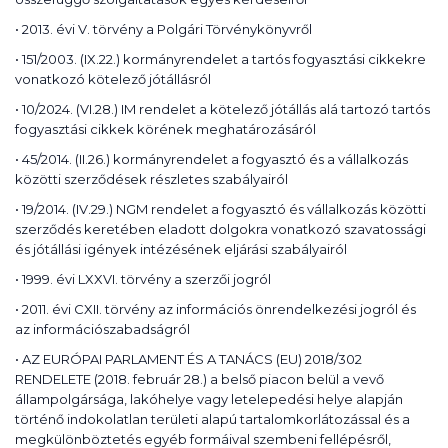
• 2013. évi V. törvény a Polgári Törvénykönyvről
• 151/2003. (IX.22.) kormányrendelet a tartós fogyasztási cikkekre
vonatkozó kötelező jótállásról
• 10/2024. (VI.28.) IM rendelet a kötelező jótállás alá tartozó tartós
fogyasztási cikkek körének meghatározásáról
• 45/2014. (II.26.) kormányrendelet a fogyasztó és a vállalkozás
közötti szerződések részletes szabályairól
• 19/2014. (IV.29.) NGM rendelet a fogyasztó és vállalkozás közötti
szerződés keretében eladott dolgokra vonatkozó szavatossági
és jótállási igények intézésének eljárási szabályairól
• 1999. évi LXXVI. törvény a szerzői jogról
• 2011. évi CXII. törvény az információs önrendelkezési jogról és
az információszabadságról
• AZ EURÓPAI PARLAMENT ÉS A TANÁCS (EU) 2018/302
RENDELETE (2018. február 28.) a belső piacon belül a vevő
állampolgársága, lakóhelye vagy letelepedési helye alapján
történő indokolatlan területi alapú tartalomkorlátozással és a
megkülönböztetés egyéb formáival szembeni fellépésről,