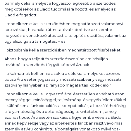
bármely célra, amelyet a fogyasztó legkésőbb a szerződés
megkötésekor az Eladó tudomására hozott, és amelyet az
Eladó elfogadott
• rendelkeznie kell a szerződésben meghatározott valamennyi
tartozékkal, használati útmutatóval • ideértve az üzembe
helyezésre vonatkozó utasítást, a telepítési utasítást, valamint az
ügyfélszolgálati támogatást – és
• biztosítania kell a szerződésben meghatározott frissítéseket.
Ahhoz, hogy a teljesítés szerződésszerűnek minősüljön •
továbbá• a szerződés tárgyát képező Árunak
• alkalmasnak kell lennie azokra a célokra, amelyeket azonos
típusú Áru esetén jogszabály, műszaki szabvány vagy műszaki
szabvány hiányában az irányadó magatartási kódex előír
• rendelkeznie kell a Fogyasztó által észszerűen elvárható azon
mennyiséggel, minőséggel, teljesítmény• és egyéb jellemzőkkel
• különösen a funkcionalitás, a kompatibilitás, a hozzáférhetőség,
a folyamatosság és a biztonságosság tekintetében -, amely
azonos típusú Áru esetén szokásos, figyelembe véve az Eladó,
annak képviselője vagy az értékesítési láncban részt vevő más
személy az Áru konkrét tulajdonságaira vonatkozó nyilvános •