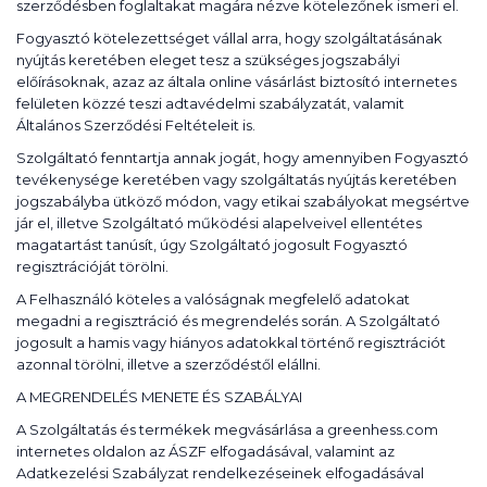
szerződésben foglaltakat magára nézve kötelezőnek ismeri el.
Fogyasztó kötelezettséget vállal arra, hogy szolgáltatásának
nyújtás keretében eleget tesz a szükséges jogszabályi
előírásoknak, azaz az általa online vásárlást biztosító internetes
felületen közzé teszi adtavédelmi szabályzatát, valamit
Általános Szerződési Feltételeit is.
Szolgáltató fenntartja annak jogát, hogy amennyiben Fogyasztó
tevékenysége keretében vagy szolgáltatás nyújtás keretében
jogszabályba ütköző módon, vagy etikai szabályokat megsértve
jár el, illetve Szolgáltató működési alapelveivel ellentétes
magatartást tanúsít, úgy Szolgáltató jogosult Fogyasztó
regisztrációját törölni.
A Felhasználó köteles a valóságnak megfelelő adatokat
megadni a regisztráció és megrendelés során. A Szolgáltató
jogosult a hamis vagy hiányos adatokkal történő regisztrációt
azonnal törölni, illetve a szerződéstől elállni.
A MEGRENDELÉS MENETE ÉS SZABÁLYAI
A Szolgáltatás és termékek megvásárlása a greenhess.com
internetes oldalon az ÁSZF elfogadásával, valamint az
Adatkezelési Szabályzat rendelkezéseinek elfogadásával