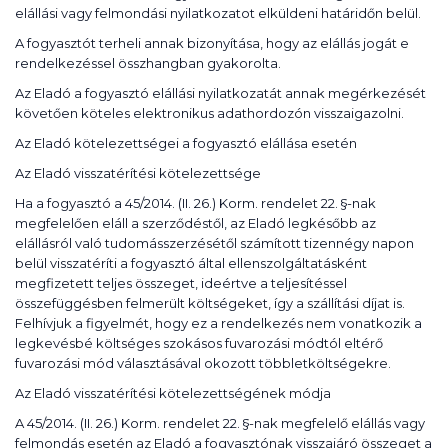
elállási vagy felmondási nyilatkozatot elküldeni határidőn belül.
A fogyasztót terheli annak bizonyítása, hogy az elállás jogát e
rendelkezéssel összhangban gyakorolta.
Az Eladó a fogyasztó elállási nyilatkozatát annak megérkezését
követően köteles elektronikus adathordozón visszaigazolni.
Az Eladó kötelezettségei a fogyasztó elállása esetén
Az Eladó visszatérítési kötelezettsége
Ha a fogyasztó a 45/2014. (II. 26.) Korm. rendelet 22. §-nak
megfelelően eláll a szerződéstől, az Eladó legkésőbb az
elállásról való tudomásszerzésétől számított tizennégy napon
belül visszatéríti a fogyasztó által ellenszolgáltatásként
megfizetett teljes összeget, ideértve a teljesítéssel
összefüggésben felmerült költségeket, így a szállítási díjat is.
Felhívjuk a figyelmét, hogy ez a rendelkezés nem vonatkozik a
legkevésbé költséges szokásos fuvarozási módtól eltérő
fuvarozási mód választásával okozott többletköltségekre.
Az Eladó visszatérítési kötelezettségének módja
A 45/2014. (II. 26.) Korm. rendelet 22. §-nak megfelelő elállás vagy
felmondás esetén az Eladó a fogyasztónak visszajáró összeget a