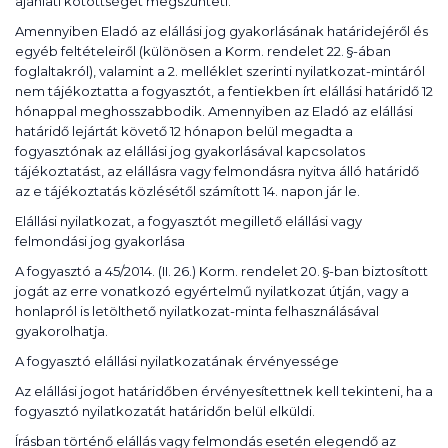
ajánlati kötöttséget megszünteti.
Amennyiben Eladó az elállási jog gyakorlásának határidejéről és
egyéb feltételeiről (különösen a Korm. rendelet 22. §-ában
foglaltakról), valamint a 2. melléklet szerinti nyilatkozat-mintáról
nem tájékoztatta a fogyasztót, a fentiekben írt elállási határidő 12
hónappal meghosszabbodik. Amennyiben az Eladó az elállási
határidő lejártát követő 12 hónapon belül megadta a
fogyasztónak az elállási jog gyakorlásával kapcsolatos
tájékoztatást, az elállásra vagy felmondásra nyitva álló határidő
az e tájékoztatás közlésétől számított 14. napon jár le.
Elállási nyilatkozat, a fogyasztót megillető elállási vagy
felmondási jog gyakorlása
A fogyasztó a 45/2014. (II. 26.) Korm. rendelet 20. §-ban biztosított
jogát az erre vonatkozó egyértelmű nyilatkozat útján, vagy a
honlapról is letölthető nyilatkozat-minta felhasználásával
gyakorolhatja.
A fogyasztó elállási nyilatkozatának érvényessége
Az elállási jogot határidőben érvényesítettnek kell tekinteni, ha a
fogyasztó nyilatkozatát határidőn belül elküldi.
Írásban történő elállás vagy felmondás esetén elegendő az