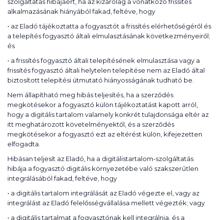
szolgáltatás hibájáért, ha az kizárólag a vonatkozó frissítés
alkalmazásának hiányából fakad, feltéve, hogy
• az Eladó tájékoztatta a fogyasztót a frissítés elérhetőségéről és
a telepítés fogyasztó általi elmulasztásának következményeiről;
és
• a frissítés fogyasztó általi telepítésének elmulasztása vagy a
frissítés fogyasztó általi helytelen telepítése nem az Eladó által
biztosított telepítési útmutató hiányosságának tudható be.
Nem állapítható meg hibás teljesítés, ha a szerződés
megkötésekor a fogyasztó külön tájékoztatást kapott arról,
hogy a digitális tartalom valamely konkrét tulajdonsága eltér az
itt meghatározott követelményektől, és a szerződés
megkötésekor a fogyasztó ezt az eltérést külön, kifejezetten
elfogadta.
Hibásan teljesít az Eladó, ha a digitálistartalom-szolgáltatás
hibája a fogyasztó digitális környezetébe való szakszerűtlen
integrálásából fakad, feltéve, hogy
• a digitális tartalom integrálását az Eladó végezte el, vagy az
integrálást az Eladó felelősségvállalása mellett végezték; vagy
• a digitális tartalmat a fogyasztónak kell integrálnia, és a