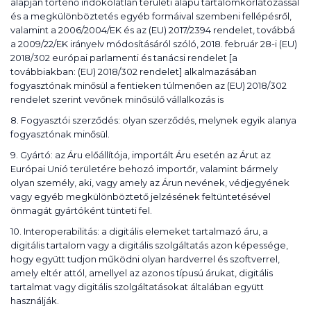
alapján történő indokolatlan területi alapú tartalomkorlátozással
és a megkülönböztetés egyéb formáival szembeni fellépésről,
valamint a 2006/2004/EK és az (EU) 2017/2394 rendelet, továbbá
a 2009/22/EK irányelv módosításáról szóló, 2018. február 28-i (EU)
2018/302 európai parlamenti és tanácsi rendelet [a
továbbiakban: (EU) 2018/302 rendelet] alkalmazásában
fogyasztónak minősül a fentieken túlmenően az (EU) 2018/302
rendelet szerint vevőnek minősülő vállalkozás is
8. Fogyasztói szerződés: olyan szerződés, melynek egyik alanya
fogyasztónak minősül.
9. Gyártó: az Áru előállítója, importált Áru esetén az Árut az
Európai Unió területére behozó importőr, valamint bármely
olyan személy, aki, vagy amely az Árun nevének, védjegyének
vagy egyéb megkülönböztető jelzésének feltüntetésével
önmagát gyártóként tünteti fel.
10. Interoperabilitás: a digitális elemeket tartalmazó áru, a
digitális tartalom vagy a digitális szolgáltatás azon képessége,
hogy együtt tudjon működni olyan hardverrel és szoftverrel,
amely eltér attól, amellyel az azonos típusú árukat, digitális
tartalmat vagy digitális szolgáltatásokat általában együtt
használják.