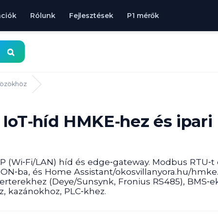
ációk
Rólunk
Fejlesztések
P1 mérők
közökhöz
oT‑híd HMKE‑hez és ipari
(Wi‑Fi/LAN) híd és edge‑gateway. Modbus RTU‑t ol
ON‑ba, és Home Assistant/okosvillanyora.hu/hmke
nverterekhez (Deye/Sunsynk, Fronius RS485), BMS‑
z, kazánokhoz, PLC‑khez.