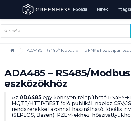
Főoldal
Hírek
Integr
ADA485 – RS485/Modbus IoT‑híd HMKE‑hez és ipari esz
ADA485 – RS485/Modbus I
eszközökhöz
Az
ADA485
egy könnyen telepíthető RS485→IP 
MQTT/HTTP/REST felé publikál, naplóz CSV/JS
rendszerekkel azonnal használható. Ideális i
(SEPLOS, Basen), PZEM‑ekhez, hőszivattyúkho