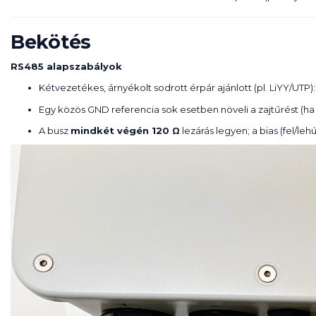
Bekötés
RS485 alapszabályok
Kétvezetékes, árnyékolt sodrott érpár ajánlott (pl. LiYY/UTP)
Egy közös GND referencia sok esetben növeli a zajtűrést (ha
A busz
mindkét végén 120 Ω
lezárás legyen; a bias (fel/leh