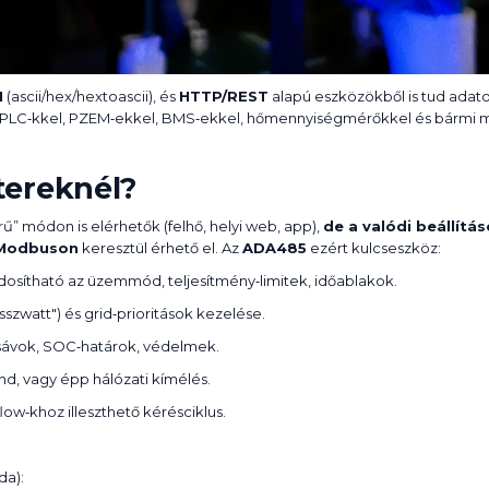
I
(ascii/hex/hextoascii), és
HTTP/REST
alapú eszközökből is tud adato
, PLC‑kkel, PZEM‑ekkel, BMS‑ekkel, hőmennyiségmérőkkel és bármi m
tereknél?
” módon is elérhetők (felhő, helyi web, app),
de a valódi beállítá
 Modbuson
keresztül érhető el. Az
ADA485
ezért kulcseszköz:
osítható az üzemmód, teljesítmény‑limitek, időablakok.
visszwatt") és grid‑prioritások kezelése.
dősávok, SOC‑határok, védelmek.
nd, vagy épp hálózati kímélés.
low‑khoz illeszthető kérésciklus.
da):