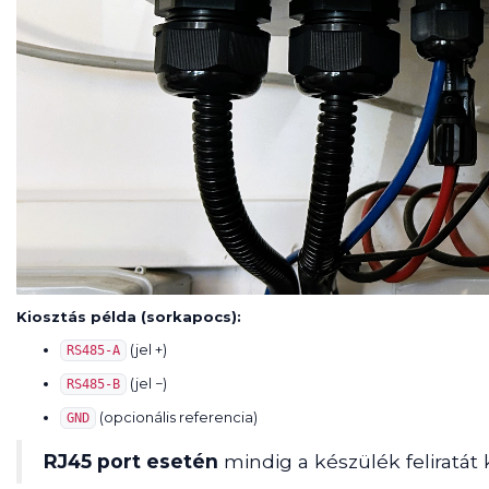
Kiosztás példa (sorkapocs):
(jel +)
RS485-A
(jel −)
RS485-B
(opcionális referencia)
GND
RJ45 port esetén
mindig a készülék feliratát 