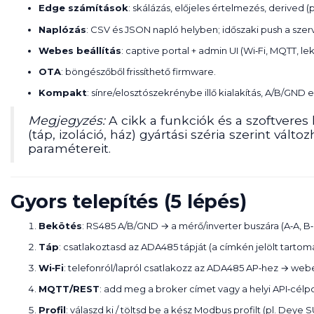
Edge számítások
: skálázás, előjeles értelmezés, derived (p
Naplózás
: CSV és JSON napló helyben; időszaki push a szerv
Webes beállítás
: captive portal + admin UI (Wi‑Fi, MQTT, le
OTA
: böngészőből frissíthető firmware.
Kompakt
: sínre/elosztószekrénybe illő kialakítás, A/B/GN
Megjegyzés:
A cikk a funkciók és a szoftvere
(táp, izoláció, ház) gyártási széria szerint vál
paramétereit.
Gyors telepítés (5 lépés)
Bekötés
: RS485 A/B/GND → a mérő/inverter buszára (A‑A, B‑B
Táp
: csatlakoztasd az ADA485 tápját (a címkén jelölt tartomá
Wi‑Fi
: telefonról/lapról csatlakozz az ADA485 AP‑hez → webes 
MQTT/REST
: add meg a broker címet vagy a helyi API‑célp
Profil
: válaszd ki / töltsd be a kész Modbus profilt (pl. De