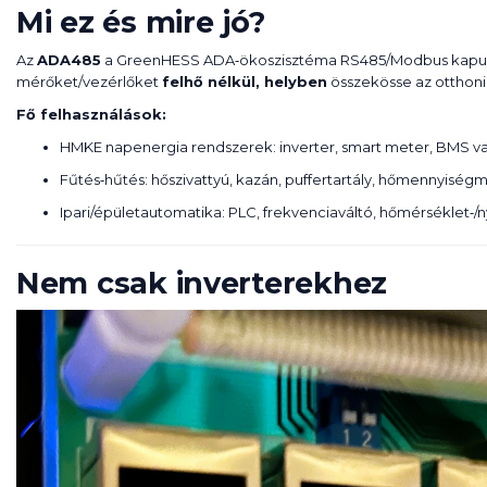
Mi ez és mire jó?
Az
ADA485
a GreenHESS ADA‑ökoszisztéma RS485/Modbus kapu e
mérőket/vezérlőket
felhő nélkül, helyben
összekösse az otthoni v
Fő felhasználások:
HMKE napenergia rendszerek: inverter, smart meter, BMS val
Fűtés‑hűtés: hőszivattyú, kazán, puffertartály, hőmennyiség
Ipari/épületautomatika: PLC, frekvenciaváltó, hőmérséklet‑/
Nem csak inverterekhez