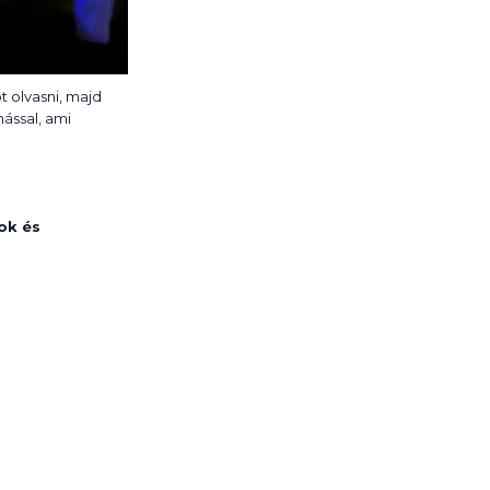
t olvasni, majd
ással, ami
sok és