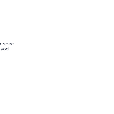
r‑spec
ányod