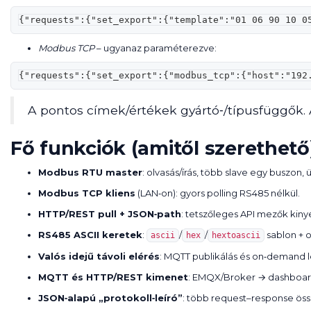
{"requests":{"set_export":{"template":"01 06 90 10 0
Modbus TCP
– ugyanaz paraméterezve:
{"requests":{"set_export":{"modbus_tcp":{"host":"192
A pontos címek/értékek gyártó‑/típusfüggők. A 
Fő funkciók (amitől szerethető
Modbus RTU master
: olvasás/írás, több slave egy buszon
Modbus TCP kliens
(LAN‑on): gyors polling RS485 nélkül.
HTTP/REST pull + JSON‑path
: tetszőleges API mezők kin
RS485 ASCII keretek
:
/
/
sablon + o
ascii
hex
hextoascii
Valós idejű távoli elérés
: MQTT publikálás és on‑demand le
MQTT és HTTP/REST kimenet
: EMQX/Broker → dashboard
JSON‑alapú „protokoll‑leíró”
: több request–response öss