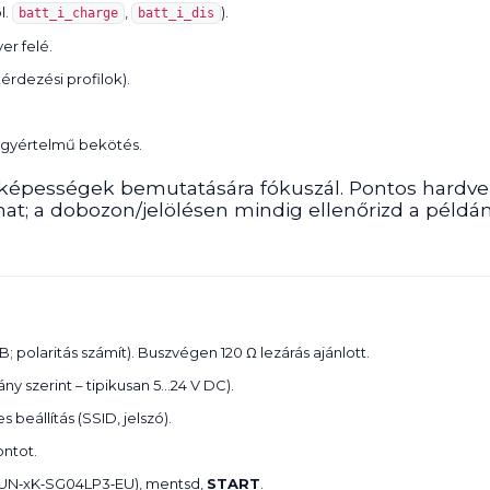
l.
,
).
batt_i_charge
batt_i_dis
er felé.
kérdezési profilok).
D egyértelmű bekötés.
s képességek bemutatására fókuszál. Pontos hardve
tozhat; a dobozon/jelölésen mindig ellenőrizd a péld
; polaritás számít). Buszvégen 120 Ω lezárás ajánlott.
ny szerint – tipikusan 5…24 V DC).
beállítás (SSID, jelszó).
ontot.
ye SUN‑xK‑SG04LP3‑EU), mentsd,
START
.