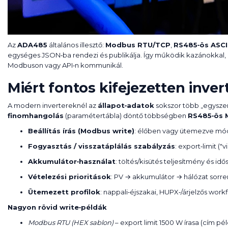
Az
ADA485
általános illesztő:
Modbus RTU/TCP
,
RS485‑ös ASCI
egységes JSON‑ba rendezi és publikálja. Így működik kazánokkal
Modbuson vagy API‑n kommunikál.
Miért fontos kifejezetten inver
A modern invertereknél az
állapot‑adatok
sokszor több „egyszerű
finomhangolás
(paramétertábla) döntő többségben
RS485‑ös
Beállítás írás (Modbus write)
: élőben vagy ütemezve mód
Fogyasztás / visszatáplálás szabályzás
: export‑limit ("
Akkumulátor‑használat
: töltés/kisütés teljesítmény és i
Vételezési prioritások
: PV → akkumulátor → hálózat sorre
Ütemezett profilok
: nappali‑éjszakai, HUPX‑/árjelzős workf
Nagyon rövid write‑példák
Modbus RTU (HEX sablon)
– export limit 1500 W írasa (cím pél