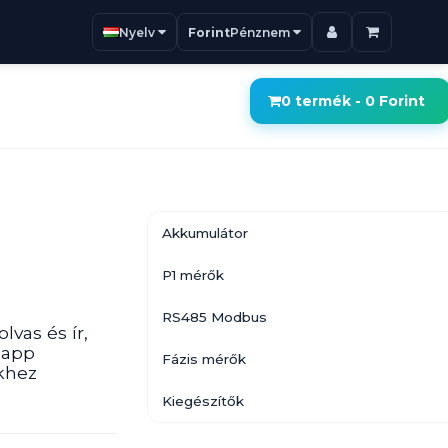
Nyelv
Forint
Pénznem
0 termék - 0 Forint
Akkumulátor
P1 mérők
RS485 Modbus
vas és ír,
.app
Fázis mérők
ekhez
Kiegészítők