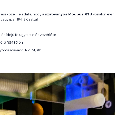
szköze. Feladata, hogy a
szabványos Modbus RTU
vonalon elér
agy ipari IP‑hálózattal.
ós idejű felügyelete és vezérlése.
mérő RS485‑ön.
nyomás‑távadó, PZEM, stb.