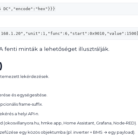
5 DC","encode":"hex"}}}
.168.1.20","unit":1,"func":6,"start":0x9010,"value":1500
fenti minták a lehetőséget illusztrálják.
)
, ütemezett lekérdezések.
yerése és egységesítése.
pcionális frame‑suffix.
kérés a helyi API‑n.
 (okosvillanyora.hu, hmke.app, Home Assistant, Grafana, Node‑RED).
zefűzése egy közös objektumba (pl. inverter + BMS → egy payload).