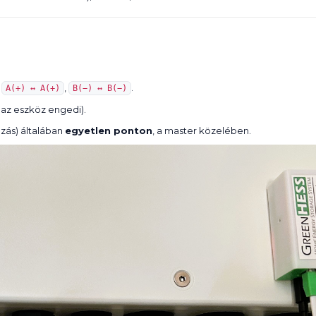
:
,
.
A(+) ↔ A(+)
B(−) ↔ B(−)
 az eszköz engedi).
úzás) általában
egyetlen ponton
, a master közelében.