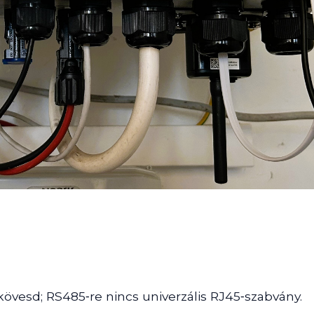
kövesd; RS485‑re nincs univerzális RJ45‑szabvány.