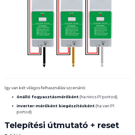
Így van két világos felhasználási szcenárió:
önálló fogyasztásmérőként
(ha nincs P1 portod),
inverter-mérőként kiegészítésként
(ha van P1
portod).
Telepítési útmutató + reset