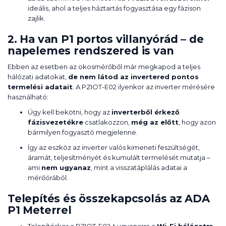
ideális, ahol a teljes háztartás fogyasztása egy fázison
zajlik.
2. Ha van P1 portos villanyórád – de
napelemes rendszered is van
Ebben az esetben az okosmérőből már megkapod a teljes
hálózati adatokat,
de nem látod az invertered pontos
termelési adatait
. A PZIOT-E02 ilyenkor az inverter mérésére
használható:
Úgy kell bekötni, hogy az
inverterből érkező
fázisvezetékre
csatlakozzon,
még az előtt
, hogy azon
bármilyen fogyasztó megjelenne.
Így az eszköz az inverter valós kimeneti feszültségét,
áramát, teljesítményét és kumulált termelését mutatja –
ami
nem ugyanaz
, mint a visszatáplálás adatai a
mérőórából.
Telepítés és összekapcsolás az ADA
P1 Meterrel