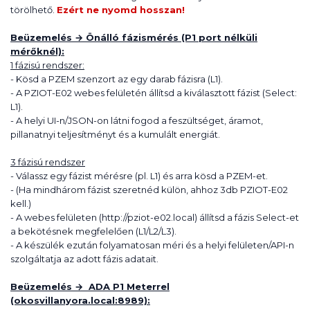
törölhető.
Ezért ne nyomd hosszan!
Beüzemelés → Önálló fázismérés (P1 port nélküli
mérőknél):
1 fázisú rendszer:
- Kösd a PZEM szenzort az egy darab fázisra (L1).
- A PZIOT-E02 webes felületén állítsd a kiválasztott fázist (Select:
L1).
- A helyi UI-n/JSON-on látni fogod a feszültséget, áramot,
pillanatnyi teljesítményt és a kumulált energiát.
3 fázisú rendszer
- Válassz egy fázist mérésre (pl. L1) és arra kösd a PZEM-et.
- (Ha mindhárom fázist szeretnéd külön, ahhoz 3db PZIOT-E02
kell.)
- A webes felületen (http://pziot-e02.local) állítsd a fázis Select-et
a bekötésnek megfelelően (L1/L2/L3).
- A készülék ezután folyamatosan méri és a helyi felületen/API-n
szolgáltatja az adott fázis adatait.
Beüzemelés → ADA P1 Meterrel
(okosvillanyora.local:8989):