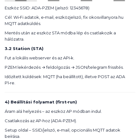
Eszköz SSID: ADA-PZEM (jelszó: 12345678)
Cél: Wi‑Fi adatok, e‑mail, eszközjelszó, fix okosvillanyora.hu
MQTT adatküldés.
Mentés után az eszköz STA módba lép és csatlakozik a
hálózatra.
3.2 Station (STA)
Fut a lokális webserver és az API‑k.
PZEM lekérdezés → feldolgozás → JSON/telegram frissítés.
Időzített küldések: MQTT (ha beállított), illetve POST az ADA
P1‑re.
4) Beállítási folyamat (first‑run)
Áram alá helyezés – az eszköz AP módban indul.
Csatlakozás az AP‑hoz (ADA-PZEM).
Setup oldal – SSID/jelszó, e‑mail, opcionális MQTT adatok
beírása.