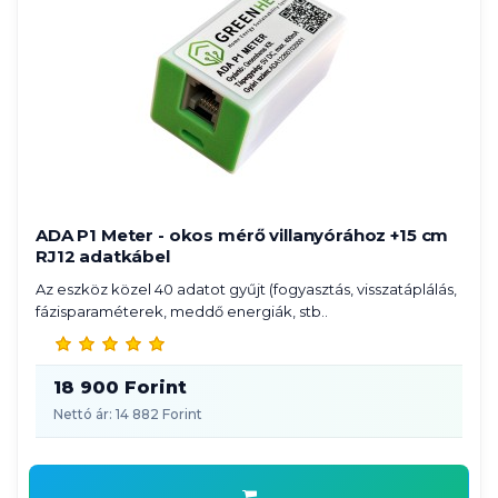
ADA P1 Meter - okos mérő villanyórához +15 cm
RJ12 adatkábel
Az eszköz közel 40 adatot gyűjt (fogyasztás, visszatáplálás,
fázisparaméterek, meddő energiák, stb..
18 900 Forint
Nettó ár: 14 882 Forint