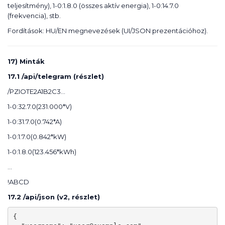
teljesítmény), 1-0:1.8.0 (összes aktív energia), 1-0:14.7.0
(frekvencia), stb.
Fordítások: HU/EN megnevezések (UI/JSON prezentációhoz).
17) Minták
17.1 /api/telegram (részlet)
/PZIOTE2A1B2C3…
1-0:32.7.0(231.000*V)
1-0:31.7.0(0.742*A)
1-0:1.7.0(0.842*kW)
1-0:1.8.0(123.456*kWh)
...
!ABCD
17.2 /api/json (v2, részlet)
{