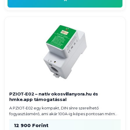
PZIOT-E02 – natív okosvillanyora.hu és
hmke.app támogatással
A PZIOT-E02 egy kompakt, DIN sínre szerelhető
fogyasztásmérő, ami akár 100A-ig képes pontosan mérn..
12 900 Forint