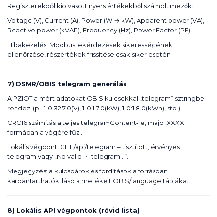
Regiszterekből kiolvasott nyers értékekből számolt mezők:
Voltage (V), Current (A), Power (W → kW), Apparent power (VA),
Reactive power (kVAR), Frequency (Hz), Power Factor (PF)
Hibakezelés: Modbus lekérdezések sikerességének
ellenőrzése, részértékek frissítése csak siker esetén.
7) DSMR/OBIS telegram generálás
A PZIOT a mért adatokat OBIS kulcsokkal „telegram” sztringbe
rendezi (pl. 1-0:32.7.0(V), 1-0:1.7.0(kW), 1-0:1.8.0(kWh), stb.).
CRC16 számítás a teljes telegramContent‑re, majd !XXXX
formában a végére fűzi.
Lokális végpont: GET /api/telegram – tisztított, érvényes
telegram vagy „No valid P1 telegram…”.
Megjegyzés: a kulcspárok és fordítások a forrásban
karbantarthatók; lásd a mellékelt OBIS/language táblákat.
8) Lokális API végpontok (rövid lista)