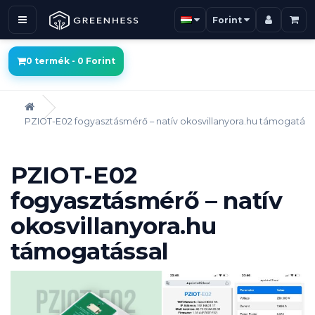
Forint
0 termék - 0 Forint
PZIOT-E02 fogyasztásmérő – natív okosvillanyora.hu támogatáss
PZIOT-E02
fogyasztásmérő – natív
okosvillanyora.hu
támogatással