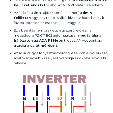
Telepítéskor a PZIOT-E02-t ugyanarra a
Wi-Fi hálózatra
kell csatlakoztatni
, ahol az ADA P1 Meter is elérhető.
Az indulás után a saját IP-címén elérhető
admin
felületen
egy lenyitható listából kiválaszthatod, melyik
fázisra kötötted az eszközt (L1, L2 vagy L3).
Ez a beállítás nem csak egy egyszerű jelölés: ha
megadod, a PZIOT-E02 automatikusan
megtalálja a
hálózaton az ADA P1 Metert
, és az API végpontjára
átadja a saját méréseit
.
Az ADA P1 így a fogyasztásmérőből és a PZIOT-ból érkező
adatokat együtt kezeli, és továbbítja az okosvillanyora.hu
felhőbe.