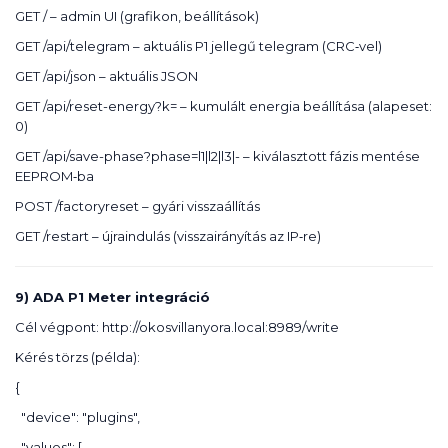
GET / – admin UI (grafikon, beállítások)
GET /api/telegram – aktuális P1 jellegű telegram (CRC‑vel)
GET /api/json – aktuális JSON
GET /api/reset-energy?k= – kumulált energia beállítása (alapeset:
0)
GET /api/save-phase?phase=l1|l2|l3|- – kiválasztott fázis mentése
EEPROM‑ba
POST /factoryreset – gyári visszaállítás
GET /restart – újraindulás (visszairányítás az IP‑re)
9) ADA P1 Meter integráció
Cél végpont: http://okosvillanyora.local:8989/write
Kérés törzs (példa):
{
"device": "plugins",
"values": [