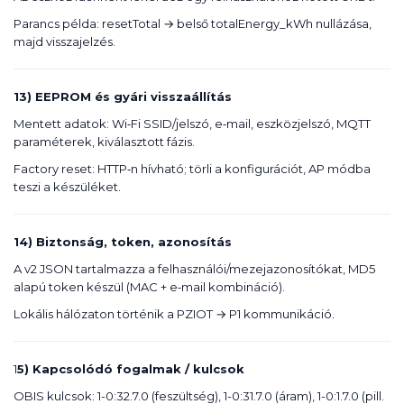
Parancs példa: resetTotal → belső totalEnergy_kWh nullázása,
majd visszajelzés.
13) EEPROM és gyári visszaállítás
Mentett adatok: Wi‑Fi SSID/jelszó, e‑mail, eszközjelszó, MQTT
paraméterek, kiválasztott fázis.
Factory reset: HTTP‑n hívható; törli a konfigurációt, AP módba
teszi a készüléket.
14) Biztonság, token, azonosítás
A v2 JSON tartalmazza a felhasználói/mezejazonosítókat, MD5
alapú token készül (MAC + e‑mail kombináció).
Lokális hálózaton történik a PZIOT → P1 kommunikáció.
1
5) Kapcsolódó fogalmak / kulcsok
OBIS kulcsok: 1-0:32.7.0 (feszültség), 1-0:31.7.0 (áram), 1-0:1.7.0 (pill.