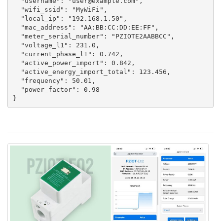
  "username": "user@example.com",
  "wifi_ssid": "MyWiFi",
  "local_ip": "192.168.1.50",
  "mac_address": "AA:BB:CC:DD:EE:FF",
  "meter_serial_number": "PZIOTE2AABBCC",
  "voltage_l1": 231.0,
  "current_phase_l1": 0.742,
  "active_power_import": 0.842,
  "active_energy_import_total": 123.456,
  "frequency": 50.01,
  "power_factor": 0.98
} 