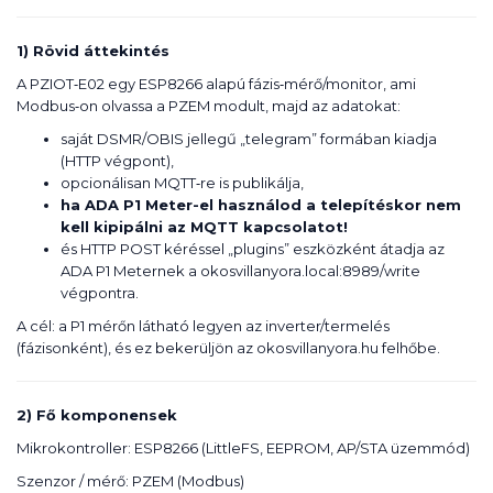
1) Rövid áttekintés
A PZIOT‑E02 egy ESP8266 alapú fázis‑mérő/monitor, ami
Modbus‑on olvassa a PZEM modult, majd az adatokat:
saját DSMR/OBIS jellegű „telegram” formában kiadja
(HTTP végpont),
opcionálisan MQTT‑re is publikálja,
ha ADA P1 Meter-el használod a telepítéskor nem
kell kipipálni az MQTT kapcsolatot!
és HTTP POST kéréssel „plugins” eszközként átadja az
ADA P1 Meternek a okosvillanyora.local:8989/write
végpontra.
A cél: a P1 mérőn látható legyen az inverter/termelés
(fázisonként), és ez bekerüljön az okosvillanyora.hu felhőbe.
2) Fő komponensek
Mikrokontroller: ESP8266 (LittleFS, EEPROM, AP/STA üzemmód)
Szenzor / mérő: PZEM (Modbus)