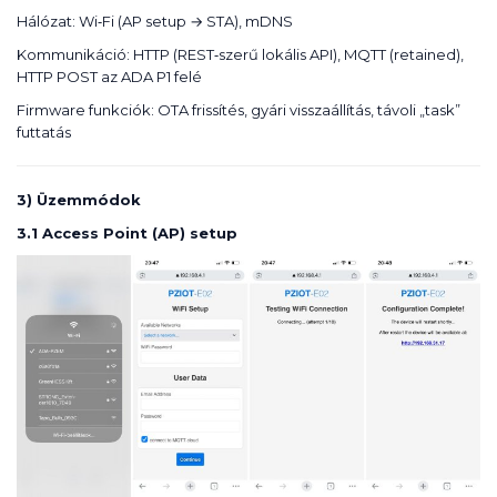
Hálózat: Wi‑Fi (AP setup → STA), mDNS
Kommunikáció: HTTP (REST‑szerű lokális API), MQTT (retained),
HTTP POST az ADA P1 felé
Firmware funkciók: OTA frissítés, gyári visszaállítás, távoli „task”
futtatás
3) Üzemmódok
3.1 Access Point (AP) setup