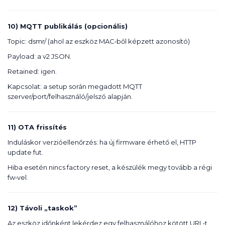
10) MQTT publikálás (opcionális)
Topic: dsmr/ (ahol az eszköz MAC‑ből képzett azonosító)
Payload: a v2 JSON.
Retained: igen.
Kapcsolat: a setup során megadott MQTT
szerver/port/felhasználó/jelszó alapján.
11) OTA frissítés
Induláskor verzióellenőrzés: ha új firmware érhető el, HTTP
update fut.
Hiba esetén nincs factory reset, a készülék megy tovább a régi
fw‑vel.
12) Távoli „taskok”
Az eszköz időnként lekérdez egy felhasználóhoz kötött URL‑t.