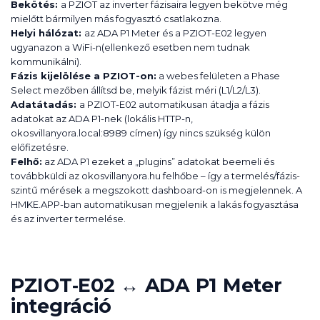
Bekötés:
a PZIOT az inverter fázisaira legyen bekötve még
mielőtt bármilyen más fogyasztó csatlakozna.
Helyi hálózat:
az ADA P1 Meter és a PZIOT-E02 legyen
ugyanazon a WiFi-n(ellenkező esetben nem tudnak
kommunikálni).
Fázis kijelölése a PZIOT-on:
a webes felületen a Phase
Select mezőben állítsd be, melyik fázist méri (L1/L2/L3).
Adatátadás:
a PZIOT-E02 automatikusan átadja a fázis
adatokat az ADA P1-nek (lokális HTTP-n,
okosvillanyora.local:8989 címen) így nincs szükség külön
előfizetésre.
Felhő:
az ADA P1 ezeket a „plugins” adatokat beemeli és
továbbküldi az okosvillanyora.hu felhőbe – így a termelés/fázis-
szintű mérések a megszokott dashboard-on is megjelennek. A
HMKE.APP-ban automatikusan megjelenik a lakás fogyasztása
és az inverter termelése.
PZIOT‑E02 ↔ ADA P1 Meter
integráció