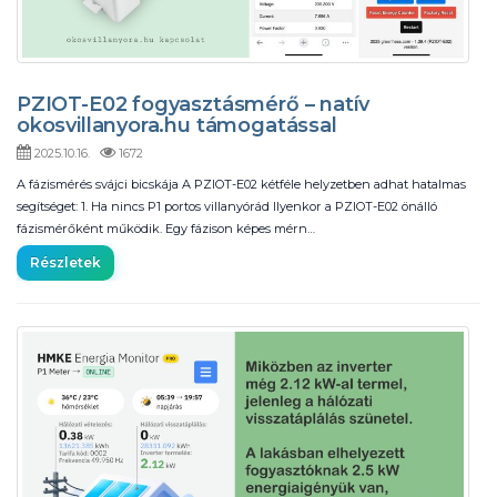
PZIOT-E02 fogyasztásmérő – natív
okosvillanyora.hu támogatással
2025.10.16.
1672
A fázismérés svájci bicskája A PZIOT-E02 kétféle helyzetben adhat hatalmas
segítséget: 1. Ha nincs P1 portos villanyórád Ilyenkor a PZIOT-E02 önálló
fázismérőként működik. Egy fázison képes mérn…
Részletek