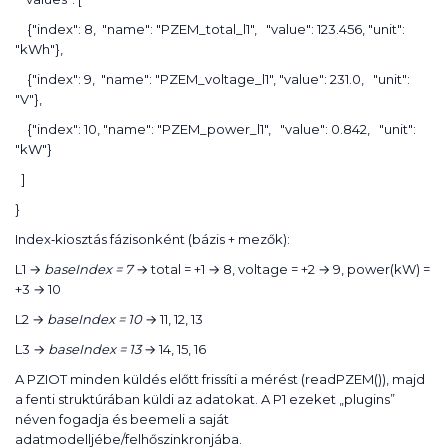
{"index": 8,
"name": "PZEM_total_l1",
"value": 123.456, "unit":
"kWh"},
{"index": 9,
"name": "PZEM_voltage_l1", "value": 231.0,
"unit":
"V"},
{"index": 10, "name": "PZEM_power_l1",
"value": 0.842,
"unit":
"kW"}
]
}
Index‑kiosztás fázisonként (bázis + mezők):
L1 →
baseIndex = 7
→ total = +1 → 8, voltage = +2 → 9, power(kW) =
+3 → 10
L2 →
baseIndex = 10
→ 11, 12, 13
L3 →
baseIndex = 13
→ 14, 15, 16
A PZIOT minden küldés előtt frissíti a mérést (readPZEM()), majd
a fenti struktúrában küldi az adatokat. A P1 ezeket „plugins”
néven fogadja és beemeli a saját
adatmodelljébe/felhőszinkronjába.