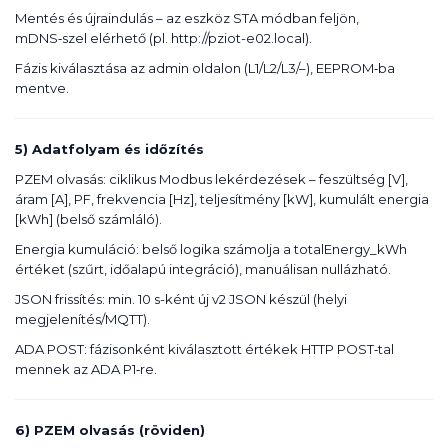
Mentés és újraindulás – az eszköz STA módban feljön,
mDNS‑szel elérhető (pl. http://pziot-e02.local).
Fázis kiválasztása az admin oldalon (L1/L2/L3/–), EEPROM‑ba
mentve.
5) Adatfolyam és időzítés
PZEM olvasás: ciklikus Modbus lekérdezések – feszültség [V],
áram [A], PF, frekvencia [Hz], teljesítmény [kW], kumulált energia
[kWh] (belső számláló).
Energia kumuláció: belső logika számolja a totalEnergy_kWh
értéket (szűrt, időalapú integráció), manuálisan nullázható.
JSON frissítés: min. 10 s-ként új v2 JSON készül (helyi
megjelenítés/MQTT).
ADA POST: fázisonként kiválasztott értékek HTTP POST‑tal
mennek az ADA P1‑re.
6) PZEM olvasás (röviden)