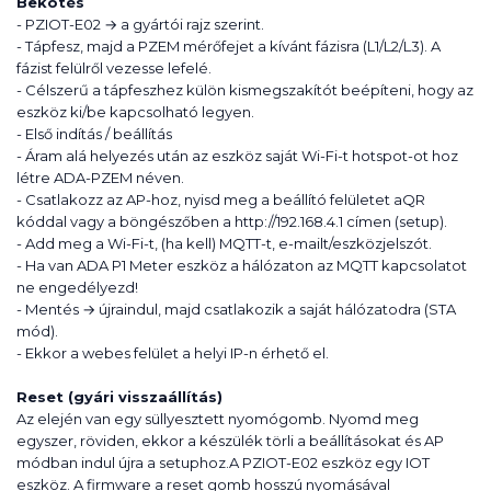
Bekötés
- PZIOT-E02 → a gyártói rajz szerint.
- Tápfesz, majd a PZEM mérőfejet a kívánt fázisra (L1/L2/L3). A
fázist felülről vezesse lefelé.
- Célszerű a tápfeszhez külön kismegszakítót beépíteni, hogy az
eszköz ki/be kapcsolható legyen.
- Első indítás / beállítás
- Áram alá helyezés után az eszköz saját Wi-Fi-t hotspot-ot hoz
létre ADA-PZEM néven.
- Csatlakozz az AP-hoz, nyisd meg a beállító felületet aQR
kóddal vagy a böngészőben a http://192.168.4.1 címen (setup).
- Add meg a Wi-Fi-t, (ha kell) MQTT-t, e-mailt/eszközjelszót.
- Ha van ADA P1 Meter eszköz a hálózaton az MQTT kapcsolatot
ne engedélyezd!
- Mentés → újraindul, majd csatlakozik a saját hálózatodra (STA
mód).
- Ekkor a webes felület a helyi IP-n érhető el.
Reset (gyári visszaállítás)
Az elején van egy süllyesztett nyomógomb. Nyomd meg
egyszer, röviden, ekkor a készülék törli a beállításokat és AP
módban indul újra a setuphoz.A PZIOT-E02 eszköz egy IOT
eszköz. A firmware a reset gomb hosszú nyomásával