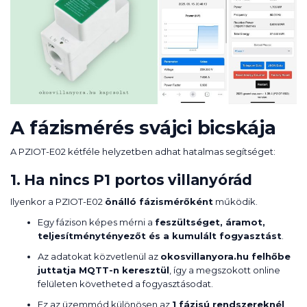
A fázismérés svájci bicskája
A PZIOT-E02 kétféle helyzetben adhat hatalmas segítséget:
1. Ha nincs P1 portos villanyórád
Ilyenkor a PZIOT-E02
önálló fázismérőként
működik.
Egy fázison képes mérni a
feszültséget, áramot,
teljesítménytényezőt és a kumulált fogyasztást
.
Az adatokat közvetlenül az
okosvillanyora.hu felhőbe
juttatja MQTT-n keresztül
, így a megszokott online
felületen követheted a fogyasztásodat.
Ez az üzemmód különösen az
1 fázisú rendszereknél